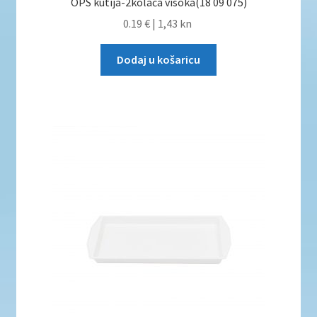
OPS kutija-2kolača visoka(18 09 075)
0.19 €
|
1,43 kn
Dodaj u košaricu