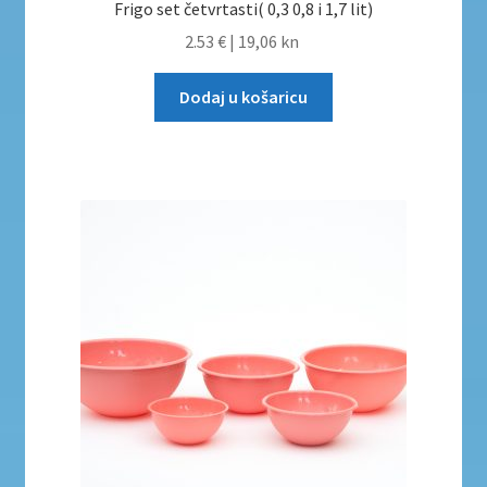
Frigo set četvrtasti( 0,3 0,8 i 1,7 lit)
2.53 €
|
19,06 kn
Dodaj u košaricu