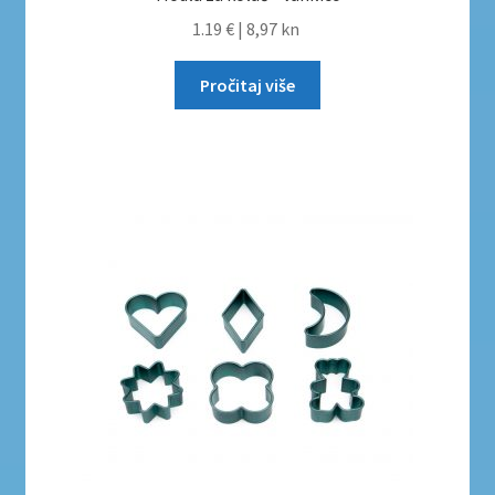
1.19 €
|
8,97 kn
Pročitaj više