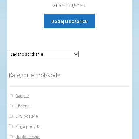
2.65 €
|
19,97 kn
Dodaj u košaricu
Kategorije proizvoda
Banjice
Čišćenje
EPS posude
Frigo posude
Hoble - križići