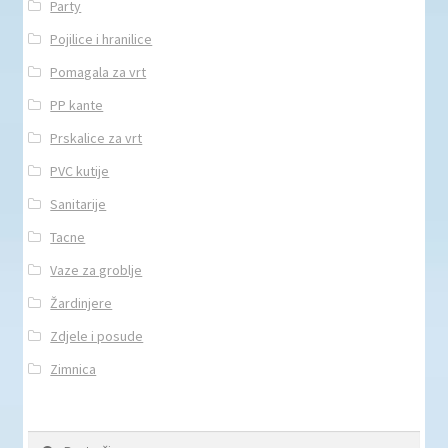
Party
Pojilice i hranilice
Pomagala za vrt
PP kante
Prskalice za vrt
PVC kutije
Sanitarije
Tacne
Vaze za groblje
Žardinjere
Zdjele i posude
Zimnica
Pretraži: