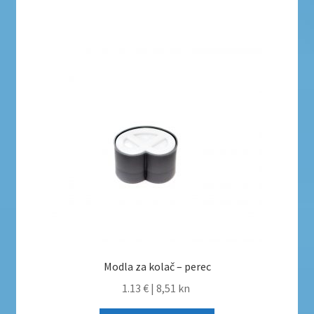
Modla za kolač – perec
1.13 €
|
8,51 kn