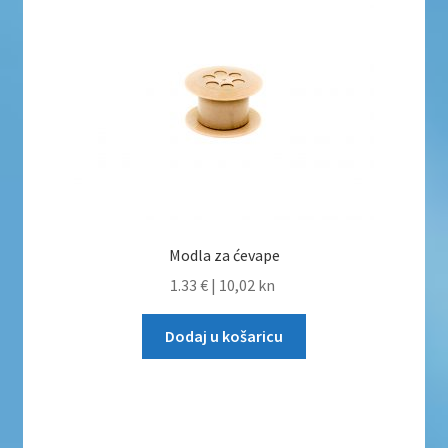
Modla za ćevape
1.33 €
|
10,02 kn
Dodaj u košaricu