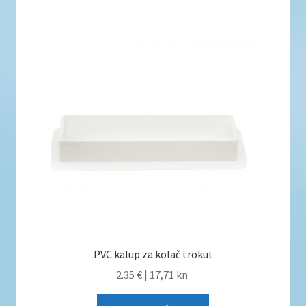
PVC kalup za kolač trokut
2.35 €
|
17,71 kn