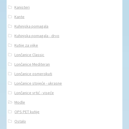
Kanisteri
Kante
Kuhinjska pomagala
Kuhinjska pomagala - drvo
Kutije za vijke
Lončanice Classic
Lončanice Mediteran
Lončanice osmerokuti
Lončanice stojeće - ukrasne
Lončanice vrtić - viseće
Modle
OPS PET kutije
Ostalo