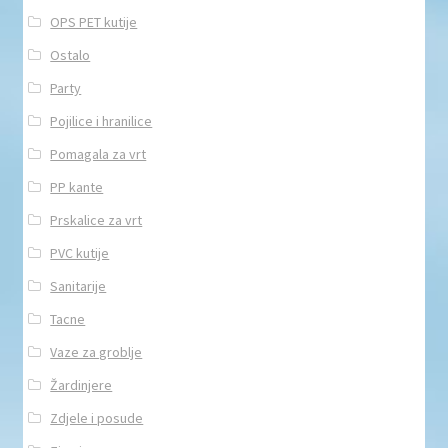
OPS PET kutije
Ostalo
Party
Pojilice i hranilice
Pomagala za vrt
PP kante
Prskalice za vrt
PVC kutije
Sanitarije
Tacne
Vaze za groblje
Žardinjere
Zdjele i posude