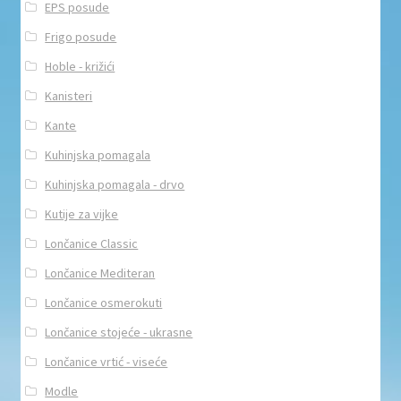
EPS posude
Frigo posude
Hoble - križići
Kanisteri
Kante
Kuhinjska pomagala
Kuhinjska pomagala - drvo
Kutije za vijke
Lončanice Classic
Lončanice Mediteran
Lončanice osmerokuti
Lončanice stojeće - ukrasne
Lončanice vrtić - viseće
Modle