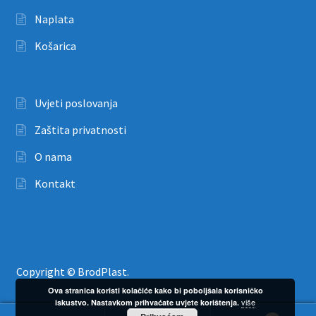
Naplata
Košarica
Uvjeti poslovanja
Zaštita privatnosti
O nama
Kontakt
Copyright © BrodPlast.
Ova stranica koristi kolačiće kako bi poboljšala korisničko
više
iskustvo. Nastavkom prihvaćate uvjete korištenja.