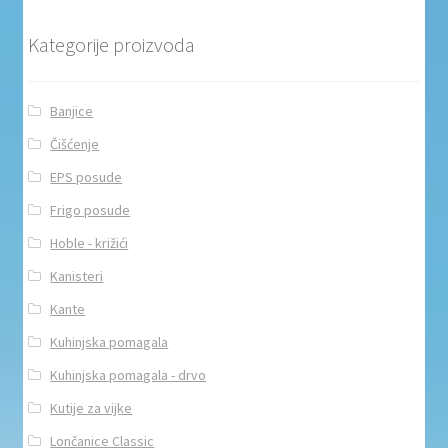
Kategorije proizvoda
Banjice
Čišćenje
EPS posude
Frigo posude
Hoble - križići
Kanisteri
Kante
Kuhinjska pomagala
Kuhinjska pomagala - drvo
Kutije za vijke
Lončanice Classic