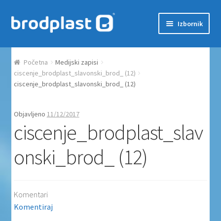
Preskoči na navigaciju
Skoči do sadržaja
Izbornik
Početna
Početna
Medijski zapisi
Auction Dashboard
ciscenje_brodplast_slavonski_brod_ (12)
ciscenje_brodplast_slavonski_brod_ (12)
Auctions
Objavljeno
11/12/2017
ciscenje_brodplast_slav
Košarica
onski_brod_ (12)
Moj račun
Naplata
Komentari
Proizvodi
Komentiraj