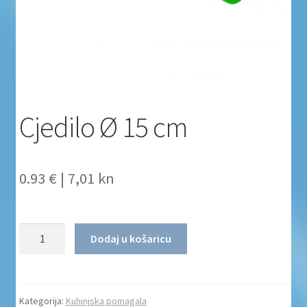
Uvjeti poslovanja
Uvjeti poslovanja
Zaštita privatnosti
Cjedilo Ø 15 cm
Zaštita privatnosti i uvjeti poslovanja
0.93 €
|
7,01 kn
Količina
Dodaj u košaricu
Kategorija:
Kuhinjska pomagala