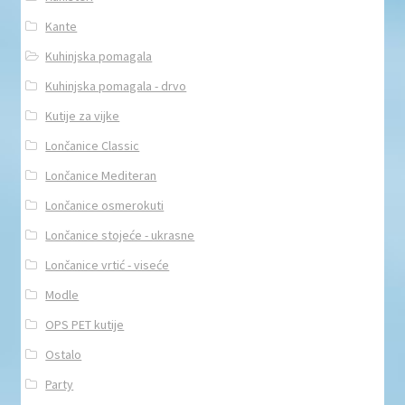
Kante
Kuhinjska pomagala
Kuhinjska pomagala - drvo
Kutije za vijke
Lončanice Classic
Lončanice Mediteran
Lončanice osmerokuti
Lončanice stojeće - ukrasne
Lončanice vrtić - viseće
Modle
OPS PET kutije
Ostalo
Party