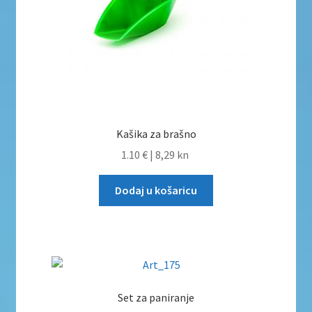
Kašika za brašno
1.10 €
|
8,29 kn
Dodaj u košaricu
Set za paniranje