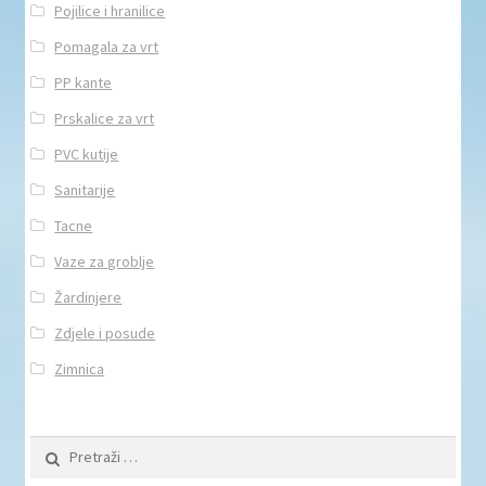
Pojilice i hranilice
Pomagala za vrt
PP kante
Prskalice za vrt
PVC kutije
Sanitarije
Tacne
Vaze za groblje
Žardinjere
Zdjele i posude
Zimnica
Pretraži: