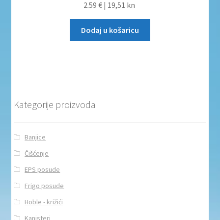
2.59 €
|
19,51 kn
Dodaj u košaricu
Kategorije proizvoda
Banjice
Čišćenje
EPS posude
Frigo posude
Hoble - križići
Kanisteri