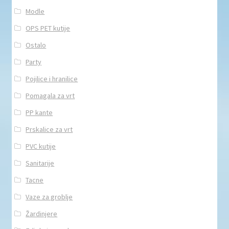
Modle
OPS PET kutije
Ostalo
Party
Pojilice i hranilice
Pomagala za vrt
PP kante
Prskalice za vrt
PVC kutije
Sanitarije
Tacne
Vaze za groblje
Žardinjere