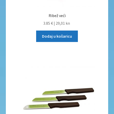
Ribež veći
3.85 €
|
29,01 kn
Dodaj u košaricu