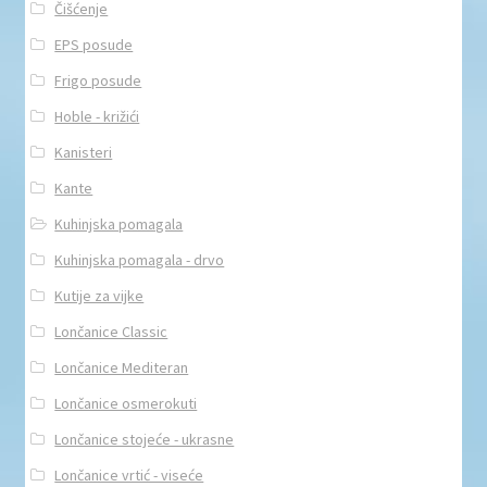
Čišćenje
EPS posude
Frigo posude
Hoble - križići
Kanisteri
Kante
Kuhinjska pomagala
Kuhinjska pomagala - drvo
Kutije za vijke
Lončanice Classic
Lončanice Mediteran
Lončanice osmerokuti
Lončanice stojeće - ukrasne
Lončanice vrtić - viseće