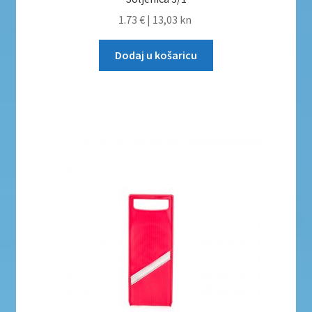
1.73 €
|
13,03 kn
Dodaj u košaricu