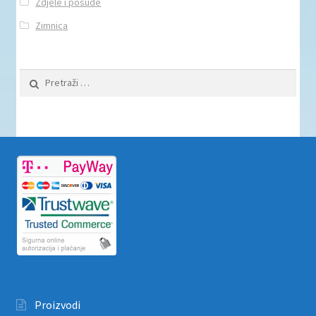
Zdjele i posude
Zimnica
Pretraži:
Proizvodi