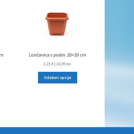
cm
Lončanica s podm. 20×20 cm
2.25 €
|
16,95 kn
Odaberi opcije