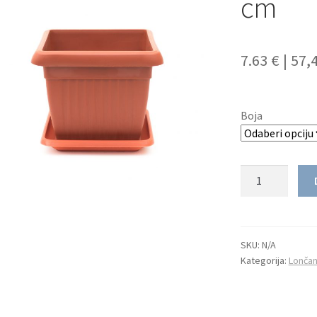
cm
7.63 €
|
57,
Boja
Količina
SKU:
N/A
Kategorija:
Lončan