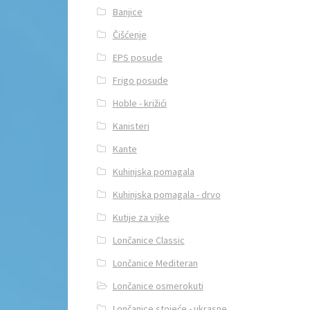
Banjice
Čišćenje
EPS posude
Frigo posude
Hoble - križići
Kanisteri
Kante
Kuhinjska pomagala
Kuhinjska pomagala - drvo
Kutije za vijke
Lončanice Classic
Lončanice Mediteran
Lončanice osmerokuti
Lončanice stojeće - ukrasne