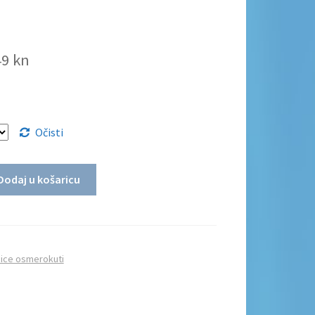
49 kn
Očisti
Dodaj u košaricu
ice osmerokuti