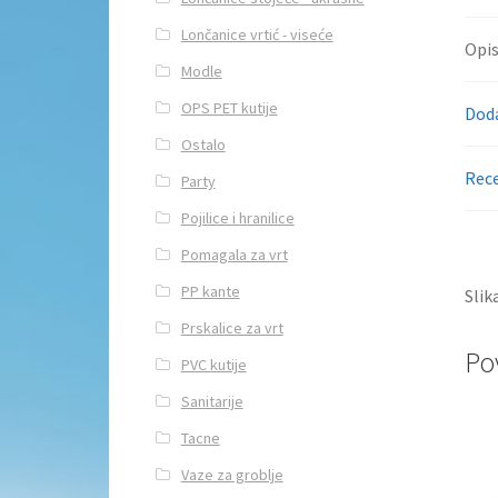
Lončanice vrtić - viseće
Opi
Modle
OPS PET kutije
Doda
Ostalo
Rece
Party
Pojilice i hranilice
Pomagala za vrt
PP kante
Slik
Prskalice za vrt
Po
PVC kutije
Sanitarije
Tacne
Vaze za groblje