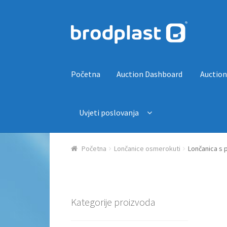
Preskoči na navigaciju
Skoči do sadržaja
Početna
Auction Dashboard
Auction
Uvjeti poslovanja
Početna
Auction Dashboard
Auctions
Košaric
Početna
Lončanice osmerokuti
Lončanica s
Kategorije proizvoda