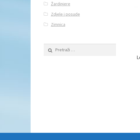
Žardinjere
Zdjele i posude
Zimnica
Pretraži:
L