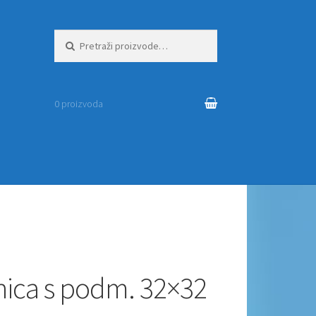
Pretraži:
0 proizvoda
ica s podm. 32×32