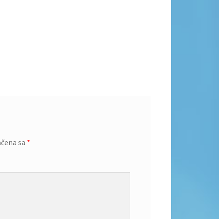
ačena sa
*