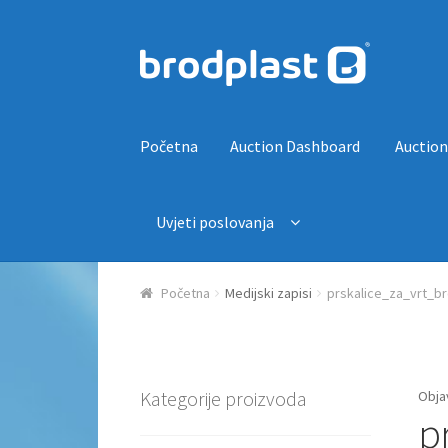
Preskoči na navigaciju
Skoči do sadržaja
Početna
Auction Dashboard
Auction
Uvjeti poslovanja
Početna
Auction Dashboard
Auctions
Košaric
Početna
Medijski zapisi
prskalice_za_vrt_br
Kategorije proizvoda
Obja
p