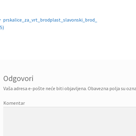
gacija objava
prskalice_za_vrt_brodplast_slavonski_brod_
5)
Odgovori
Vaša adresa e-pošte neće biti objavljena.
Obavezna polja su ozn
Komentar