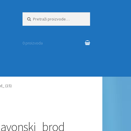
Pretraži:
0 proizvoda
d_ (15)
slavonski_brod_