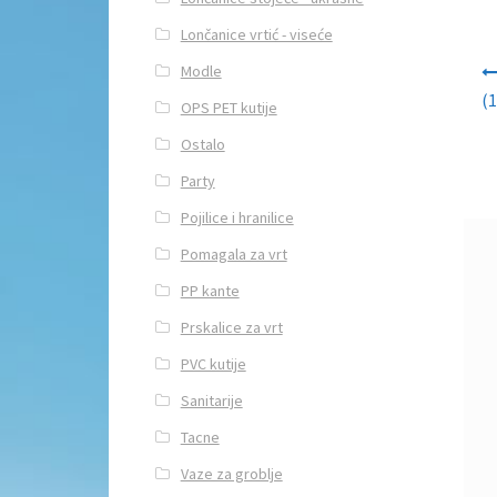
Lončanice vrtić - viseće
Navi
Modle
(1
OPS PET kutije
Ostalo
Party
Pojilice i hranilice
Pomagala za vrt
PP kante
Prskalice za vrt
PVC kutije
Sanitarije
Tacne
Vaze za groblje