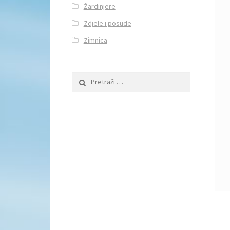
Žardinjere
Zdjele i posude
Zimnica
Pretraži: