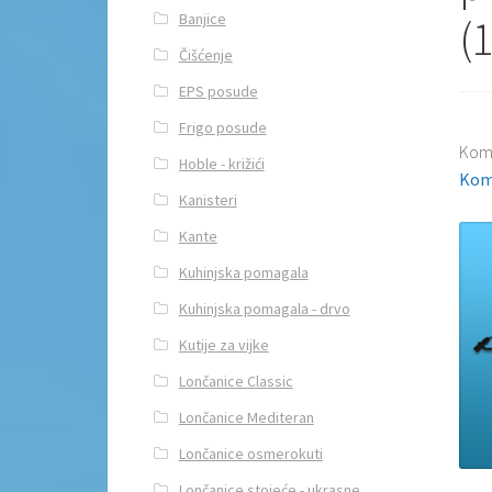
Banjice
(1
Čišćenje
EPS posude
Frigo posude
Kom
Hoble - križići
Kom
Kanisteri
Kante
Kuhinjska pomagala
Kuhinjska pomagala - drvo
Kutije za vijke
Lončanice Classic
Lončanice Mediteran
Lončanice osmerokuti
Lončanice stojeće - ukrasne