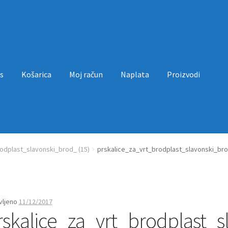
s
Košarica
Moj račun
Naplata
Proizvodi
a
Moj račun
Naplata
Proizvodi
Uvjeti poslovanja
odplast_slavonski_brod_ (15)
prskalice_za_vrt_brodplast_slavonski_bro
vljeno
11/12/2017
rskalice_za_vrt_brodplast_