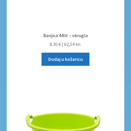
Banjica 44lit – okrugla
8.30 €
|
62,54 kn
Dodaj u košaricu