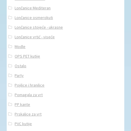
Lončanice Mediteran
Lončanice osmerokuti
Lončanice stojeće - ukrasne
Lončanice vrtić - viseće
Modle
OPS PET kutije
Ostalo
Party
Pojilice i hranilice
Pomagala za vrt
PP kante
Prskalice za vrt
PVC kutije