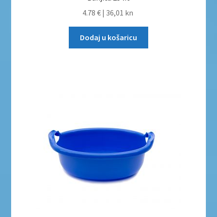
4.78 €
|
36,01 kn
Dodaj u košaricu