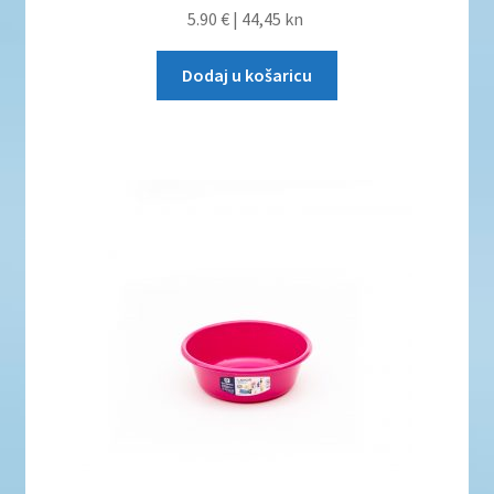
5.90 €
|
44,45 kn
Dodaj u košaricu