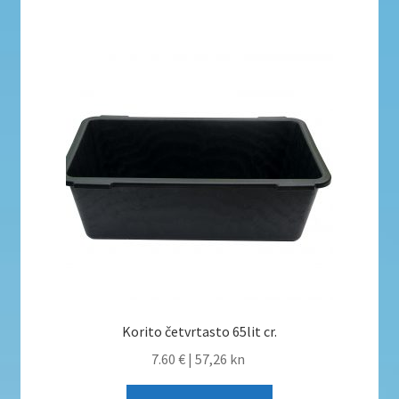
Korito četvrtasto 65lit cr.
7.60 €
|
57,26 kn