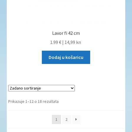
Lavor fi 42 cm
1.99 €
|
14,99 kn
Dodaj u košaricu
Prikazuje 1–12 o 18 rezultata
1
2