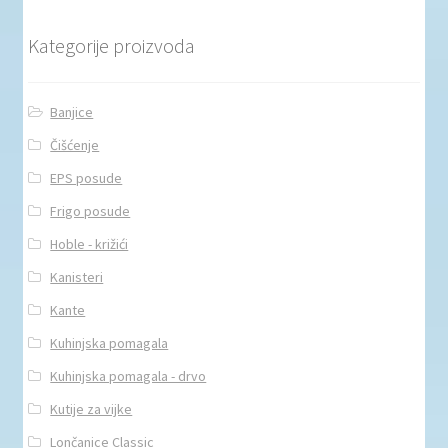
Kategorije proizvoda
Banjice
Čišćenje
EPS posude
Frigo posude
Hoble - križići
Kanisteri
Kante
Kuhinjska pomagala
Kuhinjska pomagala - drvo
Kutije za vijke
Lončanice Classic