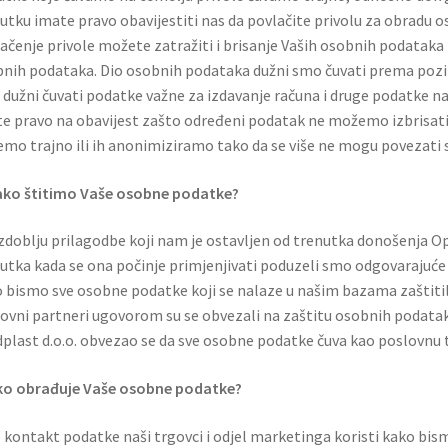
utku imate pravo obavijestiti nas da povlačite privolu za obradu o
ačenje privole možete zatražiti i brisanje Vaših osobnih podataka
nih podataka. Dio osobnih podataka dužni smo čuvati prema pozi
dužni čuvati podatke važne za izdavanje računa i druge podatke n
e pravo na obavijest zašto određeni podatak ne možemo izbrisati
emo trajno ili ih anonimiziramo tako da se više ne mogu povezati 
ako štitimo Vaše osobne podatke?
zdoblju prilagodbe koji nam je ostavljen od trenutka donošenja O
utka kada se ona počinje primjenjivati poduzeli smo odgovarajuće
 bismo sve osobne podatke koji se nalaze u našim bazama zaštitili
ovni partneri ugovorom su se obvezali na zaštitu osobnih podatak
plast d.o.o. obvezao se da sve osobne podatke čuva kao poslovnu t
ko obrađuje Vaše osobne podatke?
 kontakt podatke naši trgovci i odjel marketinga koristi kako bis