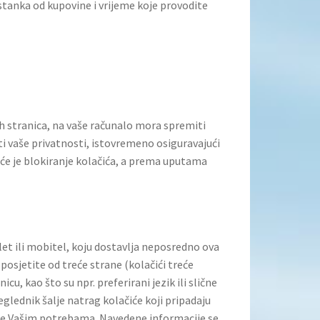
tanka od kupovine i vrijeme koje provodite
ih stranica, na vaše računalo mora spremiti
iti vaše privatnosti, istovremeno osiguravajući
će je blokiranje kolačića, a prema uputama
et ili mobitel, koju dostavlja neposredno ova
 posjetite od treće strane (kolačići treće
u, kao što su npr. preferirani jezik ili slične
eglednik šalje natrag kolačiće koji pripadaju
ene Vašim potrebama. Navedene informacije se