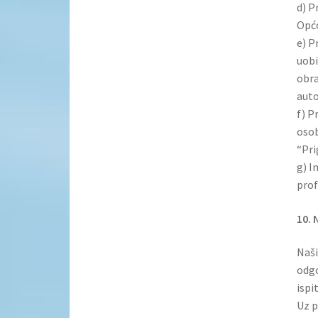
d) P
Općo
e) P
uobi
obra
aut
f) P
osob
“Pri
g) I
prof
10. 
Naši
odgo
ispi
Uz p