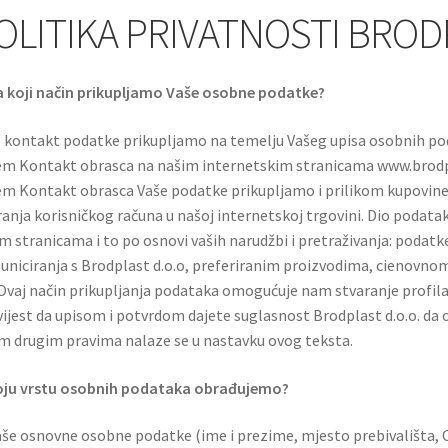
OLITIKA PRIVATNOSTI BRODP
a koji način prikupljamo Vaše osobne podatke?
 kontakt podatke prikupljamo na temelju Vašeg upisa osobnih poda
m Kontakt obrasca na našim internetskim stranicama www.brodp
m Kontakt obrasca Vaše podatke prikupljamo i prilikom kupovine u 
ranja korisničkog računa u našoj internetskoj trgovini. Dio podata
m stranicama i to po osnovi vaših narudžbi i pretraživanja: podat
niciranja s Brodplast d.o.o, preferiranim proizvodima, cienovno
. Ovaj način prikupljanja podataka omogućuje nam stvaranje profil
ijest da upisom i potvrdom dajete suglasnost Brodplast d.o.o. da
m drugim pravima nalaze se u nastavku ovog teksta.
oju vrstu osobnih podataka obrađujemo?
aše osnovne osobne podatke (ime i prezime, mjesto prebivališta, O