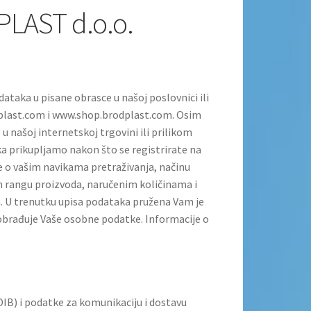
LAST d.o.o.
taka u pisane obrasce u našoj poslovnici ili
last.com i www.shop.brodplast.com. Osim
našoj internetskoj trgovini ili prilikom
ka prikupljamo nakon što se registrirate na
ke o vašim navikama pretraživanja, načinu
m rangu proizvoda, naručenim količinama i
a. U trenutku upisa podataka pružena Vam je
 obrađuje Vaše osobne podatke. Informacije o
IB) i podatke za komunikaciju i dostavu