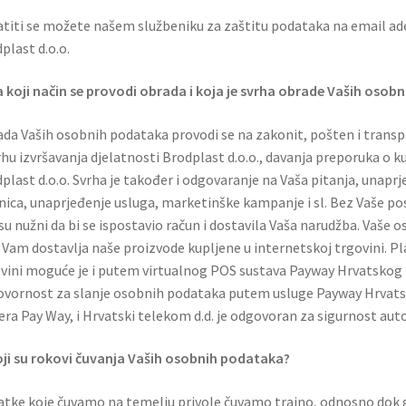
titi se možete našem službeniku za zaštitu podataka na email ader
plast d.o.o.
a koji način se provodi obrada i koja je svrha obrade Vaših oso
da Vaših osobnih podataka provodi se na zakonit, pošten i transpa
rhu izvršavanja djelatnosti Brodplast d.o.o., davanja preporuka o 
plast d.o.o. Svrha je također i odgovaranje na Vaša pitanja, unapr
nica, unaprjeđenje usluga, marketinške kampanje i sl. Bez Vaše 
 su nužni da bi se ispostavio račun i dostavila Vaša narudžba. Vaš
 Vam dostavlja naše proizvode kupljene u internetskoj trgovini. Pl
vini moguće je i putem virtualnog POS sustava Payway Hrvatskog t
vornost za slanje osobnih podataka putem usluge Payway Hrvatsko
era Pay Way, i Hrvatski telekom d.d. je odgovoran za sigurnost auto
oji su rokovi čuvanja Vaših osobnih podataka?
tke koje čuvamo na temelju privole čuvamo trajno, odnosno dok 