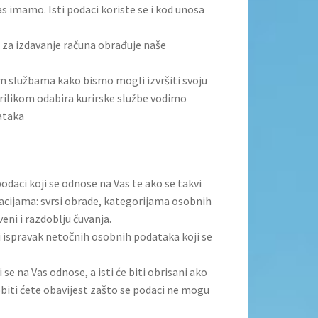
s imamo. Isti podaci koriste se i kod unosa
 za izdavanje računa obrađuje naše
im službama kako bismo mogli izvršiti svoju
rilikom odabira kurirske službe vodimo
dataka
odaci koji se odnose na Vas te ako se takvi
acijama: svrsi obrade, kategorijama osobnih
eni i razdoblju čuvanja.
 ispravak netočnih osobnih podataka koji se
se na Vas odnose, a isti će biti obrisani ako
dobiti ćete obavijest zašto se podaci ne mogu