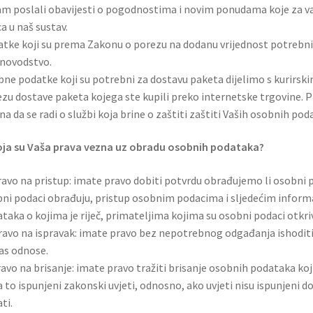
Vam poslali obavijesti o pogodnostima i novim ponudama koje za va
a u naš sustav.
tke koji su prema Zakonu o porezu na dodanu vrijednost potrebni
novodstvo.
ne podatke koji su potrebni za dostavu paketa dijelimo s kurirsk
zu dostave paketa kojega ste kupili preko internetske trgovine. P
na da se radi o službi koja brine o zaštiti zaštiti Vaših osobnih po
oja su Vaša prava vezna uz obradu osobnih podataka?
ravo na pristup: imate pravo dobiti potvrdu obrađujemo li osobni p
ni podaci obrađuju, pristup osobnim podacima i sljedećim inform
taka o kojima je riječ, primateljima kojima su osobni podaci otkriv
ravo na ispravak: imate pravo bez nepotrebnog odgađanja ishoditi
as odnose.
ravo na brisanje: imate pravo tražiti brisanje osobnih podataka koji 
a to ispunjeni zakonski uvjeti, odnosno, ako uvjeti nisu ispunjeni 
ti.