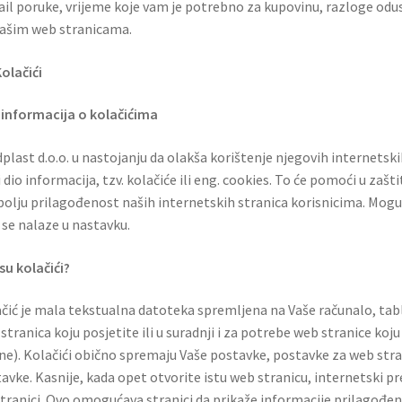
il poruke, vrijeme koje vam je potrebno za kupovinu, razloge odus
ašim web stranicama.
Kolačići
 informacija o kolačićima
plast d.o.o. u nastojanju da olakša korištenje njegovih internetsk
 dio informacija, tzv. kolačiće ili eng. cookies. To će pomoći u zašt
bolju prilagođenost naših internetskih stranica korisnicima. Mogu
 se nalaze u nastavku.
su kolačići?
čić je mala tekstualna datoteka spremljena na Vaše računalo, tabl
stranica koju posjetite ili u suradnji i za potrebe web stranice koju
ne). Kolačići obično spremaju Vaše postavke, postavke za web stranic
avke. Kasnije, kada opet otvorite istu web stranicu, internetski pr
stranici. Ovo omogućava stranici da prikaže informacije prilagođ