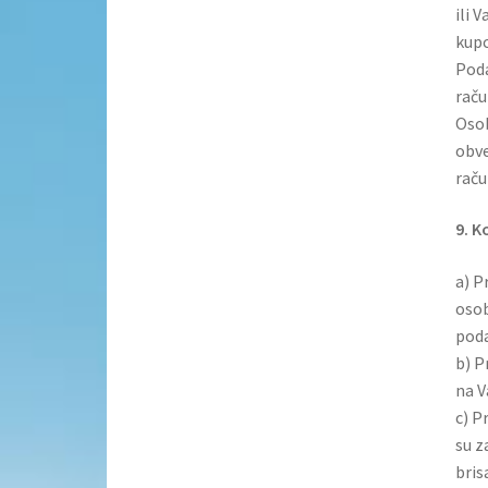
ili 
kupc
Poda
raču
Osob
obve
raču
9. K
a) P
osob
poda
b) P
na V
c) P
su z
brisa