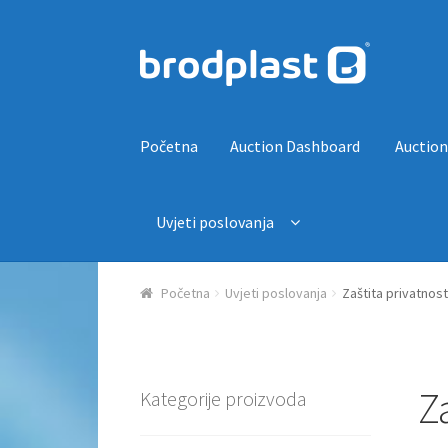
Preskoči na navigaciju
Skoči do sadržaja
Početna
Auction Dashboard
Auction
Uvjeti poslovanja
Početna
Auction Dashboard
Auctions
Košaric
Početna
Uvjeti poslovanja
Zaštita privatnost
Za
Kategorije proizvoda