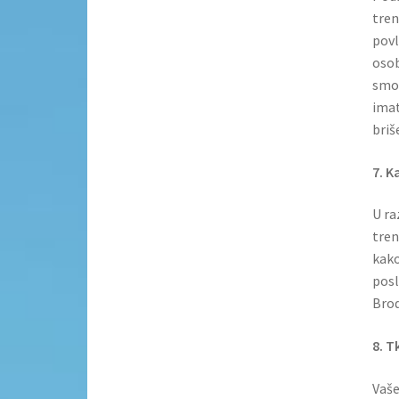
tren
povl
osob
smo 
imat
briš
7. K
U ra
tren
kako
posl
Brod
8. T
Vaše