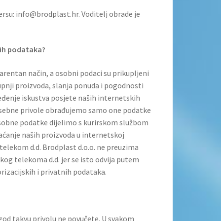
su: info@brodplast.hr. Voditelj obrade je
bnih podataka?
rentan način, a osobni podaci su prikupljeni
kupnji proizvoda, slanja ponuda i pogodnosti
jeđenje iskustva posjete naših internetskih
posebne privole obrađujemo samo one podatke
e osobne podatke dijelimo s kurirskom službom
aćanje naših proizvoda u internetskoj
elekom d.d. Brodplast d.o.o. ne preuzima
g telekoma d.d. jer se isto odvija putem
rizacijskih i privatnih podataka.
god takvu privolu ne povučete. U svakom