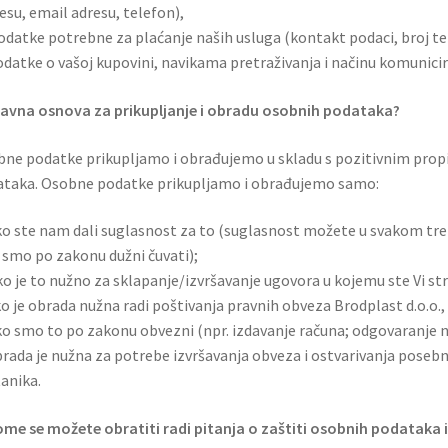
esu, email adresu, telefon),
odatke potrebne za plaćanje naših usluga (kontakt podaci, broj te
odatke o vašoj kupovini, navikama pretraživanja i načinu komunicir
ravna osnova za prikupljanje i obradu osobnih podataka?
ne podatke prikupljamo i obrađujemo u skladu s pozitivnim propi
taka. Osobne podatke prikupljamo i obrađujemo samo:
ko ste nam dali suglasnost za to (suglasnost možete u svakom tre
 smo po zakonu dužni čuvati);
ko je to nužno za sklapanje/izvršavanje ugovora u kojemu ste Vi st
ko je obrada nužna radi poštivanja pravnih obveza Brodplast d.o.o.,
ko smo to po zakonu obvezni (npr. izdavanje računa; odgovaranje na 
brada je nužna za potrebe izvršavanja obveza i ostvarivanja posebni
tanika.
ome se možete obratiti radi pitanja o zaštiti osobnih podataka i