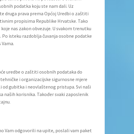
sobnih podatka koju ste nam dali. Uz
 te druga prava prema Općoj Uredbi o zaštiti
tivnim propisima Republike Hrvatske. Tako
a koje nas zakon obvezuje. U svakom trenutku
. Po isteku razdoblja čuvanja osobne podatke
s Vama.
pće uredbe o zaštiti osobnih podataka do
 tehničke i organizacijske sigurnosne mjere
 od gubitka i neovlaštenog pristupa. Svi naši
a naših korisnika. Također svaki zaposlenik
ajnu.
mo Vam odgovorili na upite, poslali vam paket