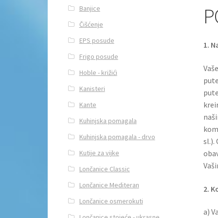
P
Banjice
Čišćenje
EPS posude
1. N
Frigo posude
Vaše
Hoble - križići
pute
Kanisteri
pute
krei
Kante
naši
Kuhinjska pomagala
komu
Kuhinjska pomagala - drvo
sl.)
Kutije za vijke
obav
Vaši
Lončanice Classic
Lončanice Mediteran
2. K
Lončanice osmerokuti
a) V
Lončanice stojeće - ukrasne