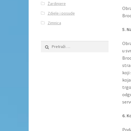
Žardinjere
Obra
Zdjele i posude
Brod
Zimnica
5. N
Obra
Pretraži:
u sv
Brod
stra
koji
koja
trgo
odgo
serv
6. K
Poda