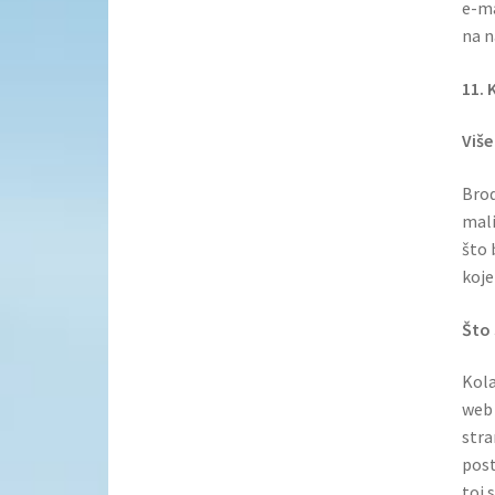
e-ma
na n
11. 
Više
Brod
mali
što 
koje
Što 
Kola
web 
stra
post
toj 