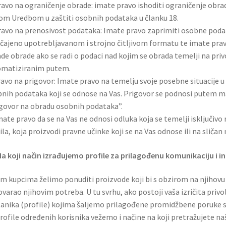
ravo na ograničenje obrade: imate pravo ishoditi ograničenje obrad
m Uredbom u zaštiti osobnih podataka u članku 18.
ravo na prenosivost podataka: Imate pravo zaprimiti osobne podat
čajeno upotrebljavanom i strojno čitljivom formatu te imate prav
de obrade ako se radi o podaci nad kojim se obrada temelji na privo
omatiziranim putem.
ravo na prigovor: Imate pravo na temelju svoje posebne situacije 
nih podataka koji se odnose na Vas. Prigovor se podnosi putem
govor na obradu osobnih podataka”.
mate pravo da se na Vas ne odnosi odluka koja se temelji isključivo 
ila, koja proizvodi pravne učinke koji se na Vas odnose ili na sličan
Na koji način izrađujemo profile za prilagođenu komunikaciju i i
m kupcima želimo ponuditi proizvode koji bi s obzirom na njihovu 
varao njihovim potreba. U tu svrhu, ako postoji vaša izričita priv
tanika (profile) kojima šaljemo prilagođene promidžbene poruke 
rofile određenih korisnika vežemo i načine na koji pretražujete na