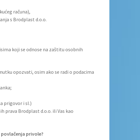
kućeg računa),
anja s Brodplast d.o.o.
sima koji se odnose na zaštitu osobnih
nutku opozvati, osim ako se radi o podacima
ranka;
prigovor i sl.)
h prava Brodplast d.o.o. ili Vas kao
 povlačenja privole?