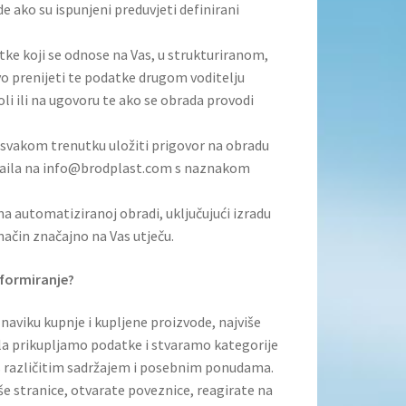
e ako su ispunjeni preduvjeti definirani
ke koji se odnose na Vas, u strukturiranom,
o prenijeti te podatke drugom voditelju
li ili na ugovoru te ako se obrada provodi
u svakom trenutku uložiti prigovor na obradu
 maila na info@brodplast.com s naznakom
na automatiziranoj obradi, uključujući izradu
 način značajno na Vas utječu.
nformiranje?
naviku kupnje i kupljene proizvode, najviše
ola prikupljamo podatke i stvaramo kategorije
s različitim sadržajem i posebnim ponudama.
še stranice, otvarate poveznice, reagirate na