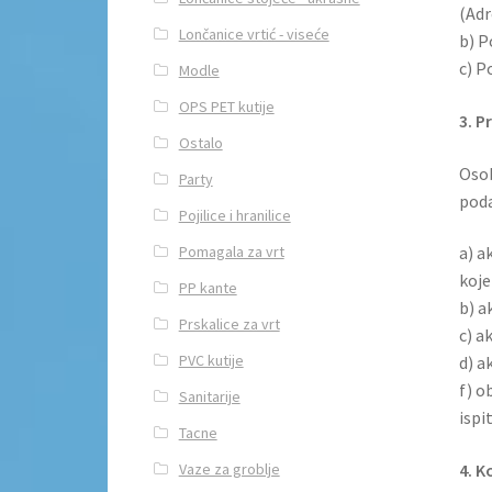
(Adr
Lončanice vrtić - viseće
b) P
c) P
Modle
OPS PET kutije
3. P
Ostalo
Osob
Party
poda
Pojilice i hranilice
Pomagala za vrt
a) a
koje
PP kante
b) a
Prskalice za vrt
c) a
PVC kutije
d) a
f) o
Sanitarije
ispi
Tacne
Vaze za groblje
4. K