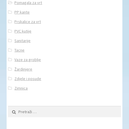
Pomagala za vrt
PP kante
Prskalice za vrt
PVC kutije
Sanitarije
Tacne
Vaze za groblje
Žardinjere
Zdjele i posude
Zimnica
Pretraži: