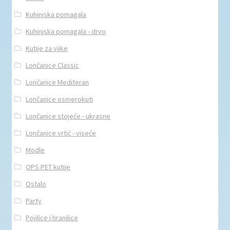
Kuhinjska pomagala
Kuhinjska pomagala - drvo
Kutije za vijke
Lončanice Classic
Lončanice Mediteran
Lončanice osmerokuti
Lončanice stojeće - ukrasne
Lončanice vrtić - viseće
Modle
OPS PET kutije
Ostalo
Party
Pojilice i hranilice