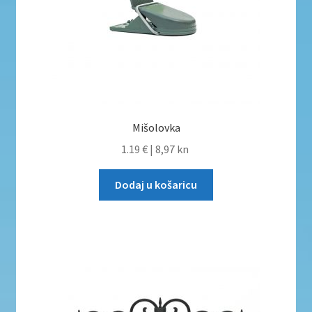
Mišolovka
1.19 €
|
8,97 kn
Dodaj u košaricu