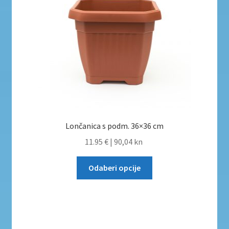
Lončanica s podm. 36×36 cm
11.95 €
|
90,04 kn
Odaberi opcije