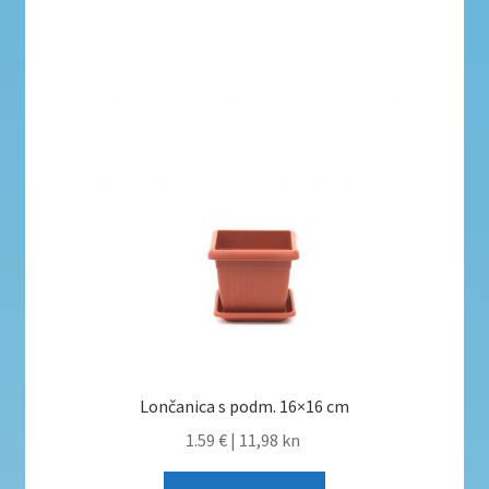
Lončanica s podm. 16×16 cm
1.59 €
|
11,98 kn