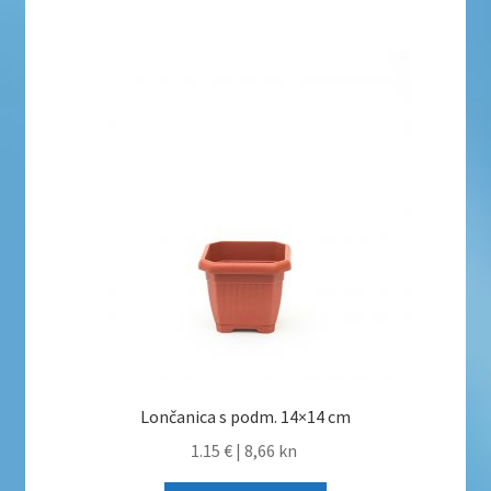
Lončanica s podm. 14×14 cm
1.15 €
|
8,66 kn