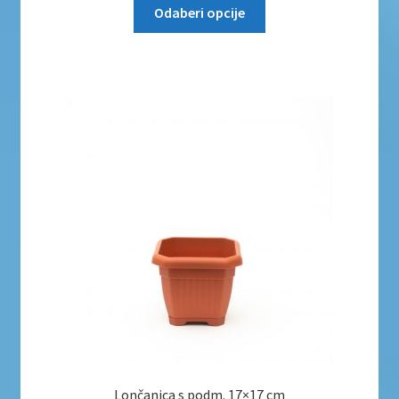
Odaberi opcije
Lončanica s podm. 17×17 cm