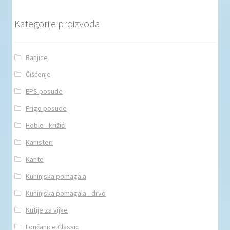
Kategorije proizvoda
Banjice
Čišćenje
EPS posude
Frigo posude
Hoble - križići
Kanisteri
Kante
Kuhinjska pomagala
Kuhinjska pomagala - drvo
Kutije za vijke
Lončanice Classic