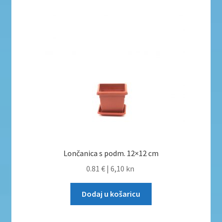
Lončanica s podm. 12×12 cm
0.81 €
|
6,10 kn
Dodaj u košaricu