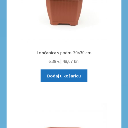
Lončanica s podm. 30×30 cm
6.38 €
|
48,07 kn
Dodaj u košaricu