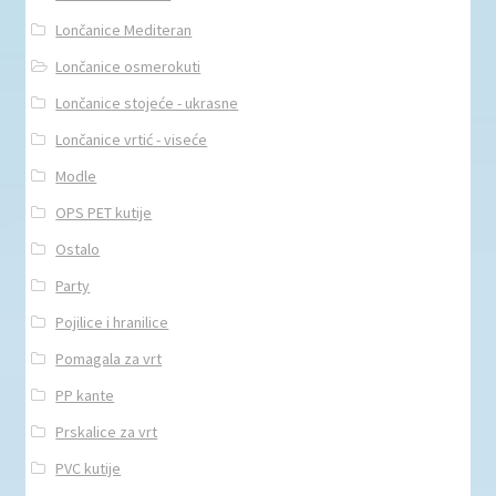
Lončanice Mediteran
Lončanice osmerokuti
Lončanice stojeće - ukrasne
Lončanice vrtić - viseće
Modle
OPS PET kutije
Ostalo
Party
Pojilice i hranilice
Pomagala za vrt
PP kante
Prskalice za vrt
PVC kutije