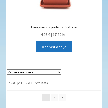
Lončanica s podm. 28×28 cm
4.98 €
|
37,52 kn
Odaberi opcije
Prikazuje 1–12 o 13 rezultata
1
2