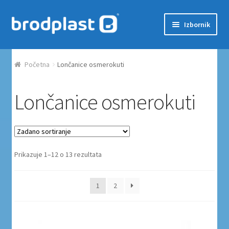
Preskoči na navigaciju
Skoči do sadržaja
Izbornik
Početna
Početna
Lončanice osmerokuti
Auction Dashboard
Lončanice osmerokuti
Auctions
Košarica
Prikazuje 1–12 o 13 rezultata
Moj račun
Naplata
1
2
Proizvodi