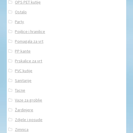
OPS PET kutije
Ostalo
Party
Pojilice i hranilice
Pomagala za vrt
PP kante
Prskalice za vrt
PVC kutije
Sanitarije
Tacne
Vaze za groblje
Žardinjere
Zdjele i posude
Zimnica