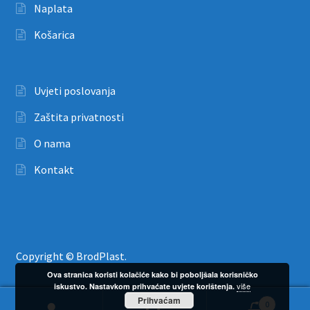
Naplata
Košarica
Uvjeti poslovanja
Zaštita privatnosti
O nama
Kontakt
Copyright © BrodPlast.
Ova stranica koristi kolačiće kako bi poboljšala korisničko
više
iskustvo. Nastavkom prihvaćate uvjete korištenja.
Prihvaćam
0