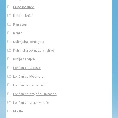
Frigo posude
Hoble - križići
Kanisteri
Kante
Kuhinjska pomagala
Kuhinjska pomagala - drvo
Kutije za vijke
Lončanice Classic
Lončanice Mediteran
Lončanice osmerokuti
Lončanice stojeće - ukrasne
Lončanice vrtić - viseće
Modle