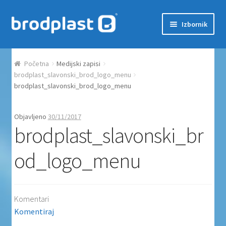
Preskoči na navigaciju
Skoči do sadržaja
Izbornik
Početna
Početna
Medijski zapisi
Auction Dashboard
brodplast_slavonski_brod_logo_menu
brodplast_slavonski_brod_logo_menu
Auctions
Objavljeno
30/11/2017
brodplast_slavonski_br
Košarica
od_logo_menu
Moj račun
Naplata
Komentari
Proizvodi
Komentiraj