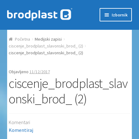
Preskoči na navigaciju
Skoči do sadržaja
Izbornik
Početna
Početna
Medijski zapisi
Auction Dashboard
ciscenje_brodplast_slavonski_brod_ (2)
ciscenje_brodplast_slavonski_brod_ (2)
Auctions
Objavljeno
11/12/2017
ciscenje_brodplast_slav
Košarica
onski_brod_ (2)
Moj račun
Naplata
Komentari
Proizvodi
Komentiraj