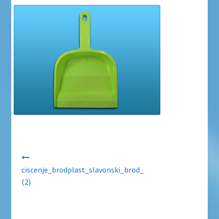
Uvjeti poslovanja
Uvjeti poslovanja
Zaštita privatnosti
Zaštita privatnosti i uvjeti poslovanja
Navigacija objava
ciscenje_brodplast_slavonski_brod_
(2)