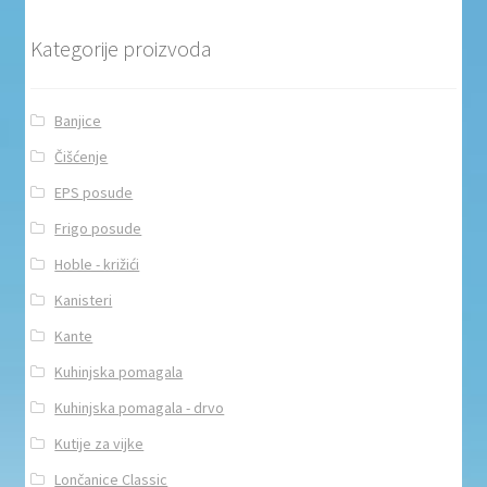
Kategorije proizvoda
Banjice
Čišćenje
EPS posude
Frigo posude
Hoble - križići
Kanisteri
Kante
Kuhinjska pomagala
Kuhinjska pomagala - drvo
Kutije za vijke
Lončanice Classic