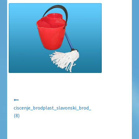
Uvjeti poslovanja
Uvjeti poslovanja
Zaštita privatnosti
Zaštita privatnosti i uvjeti poslovanja
Navigacija objava
ciscenje_brodplast_slavonski_brod_
(8)