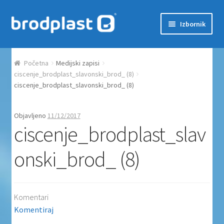
Preskoči na navigaciju
Skoči do sadržaja
Izbornik
Početna
Početna
Medijski zapisi
Auction Dashboard
ciscenje_brodplast_slavonski_brod_ (8)
ciscenje_brodplast_slavonski_brod_ (8)
Auctions
Objavljeno
11/12/2017
ciscenje_brodplast_slav
Košarica
onski_brod_ (8)
Moj račun
Naplata
Komentari
Proizvodi
Komentiraj