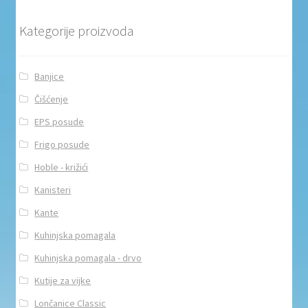
Kategorije proizvoda
Banjice
Čišćenje
EPS posude
Frigo posude
Hoble - križići
Kanisteri
Kante
Kuhinjska pomagala
Kuhinjska pomagala - drvo
Kutije za vijke
Lončanice Classic