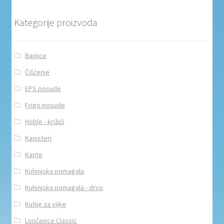
Kategorije proizvoda
Banjice
Čišćenje
EPS posude
Frigo posude
Hoble - križići
Kanisteri
Kante
Kuhinjska pomagala
Kuhinjska pomagala - drvo
Kutije za vijke
Lončanice Classic