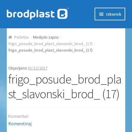
Preskoči na navigaciju
Skoči do sadržaja
Izbornik
Početna
Početna
Medijski zapisi
Auction Dashboard
frigo_posude_brod_plast_slavonski_brod_ (17)
frigo_posude_brod_plast_slavonski_brod_ (17)
Auctions
Objavljeno
01/12/2017
frigo_posude_brod_pla
Košarica
st_slavonski_brod_ (17)
Moj račun
Naplata
Komentari
Proizvodi
Komentiraj