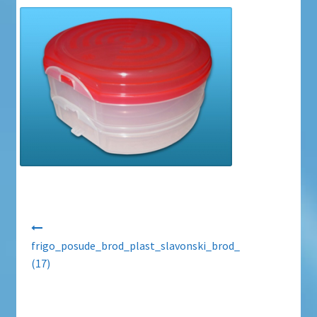
Uvjeti poslovanja
Uvjeti poslovanja
Zaštita privatnosti
Zaštita privatnosti i uvjeti poslovanja
Navigacija objava
frigo_posude_brod_plast_slavonski_brod_
(17)