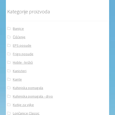
Kategorije proizvoda
Banjice
Čišćenje
EPS posude
Frigo posude
Hoble - križići
Kanisteri
Kante
Kuhinjska pomagala
Kuhinjska pomagala - drvo
Kutije za vijke
Lončanice Classic