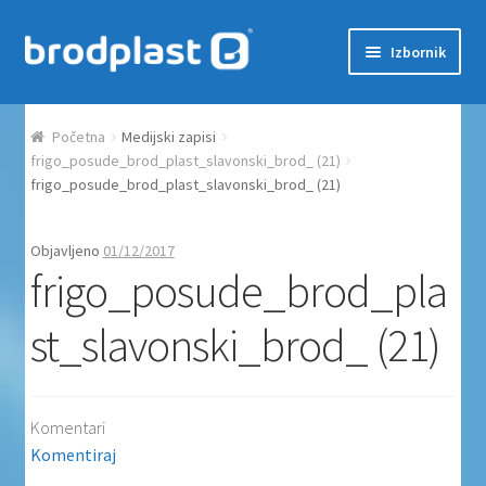
Preskoči na navigaciju
Skoči do sadržaja
Izbornik
Početna
Početna
Medijski zapisi
Auction Dashboard
frigo_posude_brod_plast_slavonski_brod_ (21)
frigo_posude_brod_plast_slavonski_brod_ (21)
Auctions
Objavljeno
01/12/2017
frigo_posude_brod_pla
Košarica
st_slavonski_brod_ (21)
Moj račun
Naplata
Komentari
Proizvodi
Komentiraj