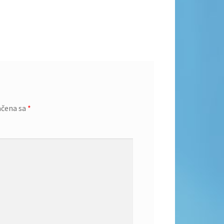
ačena sa
*