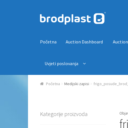
Preskoči na navigaciju
Skoči do sadržaja
Početna
Auction Dashboard
Auction
Uvjeti poslovanja
Početna
Auction Dashboard
Auctions
Košaric
Početna
Medijski zapisi
frigo_posude_brod_
Kategorije proizvoda
Obja
f