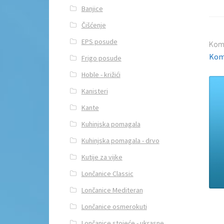
Banjice
Čišćenje
EPS posude
Kom
Kom
Frigo posude
Hoble - križići
Kanisteri
Kante
Kuhinjska pomagala
Kuhinjska pomagala - drvo
Kutije za vijke
Lončanice Classic
Lončanice Mediteran
Lončanice osmerokuti
Lončanice stojeće - ukrasne