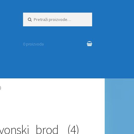
Pretraži:
0 proizvoda
)
vonski_brod_ (4)