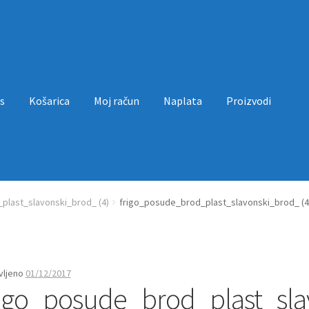
s
Košarica
Moj račun
Naplata
Proizvodi
a
Moj račun
Naplata
Proizvodi
Uvjeti poslovanja
plast_slavonski_brod_ (4)
frigo_posude_brod_plast_slavonski_brod_ (4
vljeno
01/12/2017
rigo_posude_brod_plast_sla