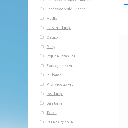
Navi
Lončanice vrtić - viseće
Modle
OPS PET kutije
Ostalo
Party
Pojilice i hranilice
Pomagala za vrt
PP kante
Prskalice za vrt
PVC kutije
Sanitarije
Tacne
Vaze za groblje