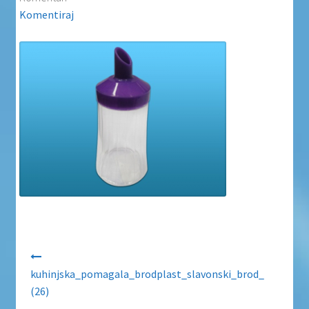
Uvjeti poslovanja
Komentiraj
Uvjeti poslovanja
Zaštita privatnosti
Zaštita privatnosti i uvjeti poslovanja
Navigacija objava
kuhinjska_pomagala_brodplast_slavonski_brod_
(26)