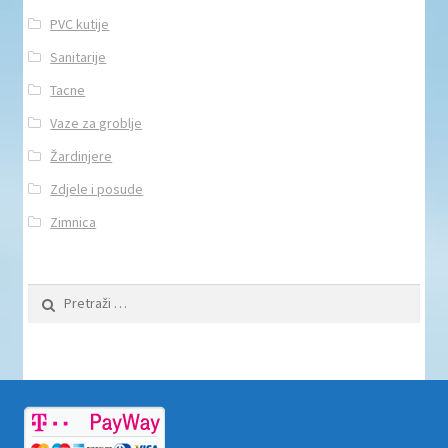
PVC kutije
Sanitarije
Tacne
Vaze za groblje
Žardinjere
Zdjele i posude
Zimnica
Pretraži: