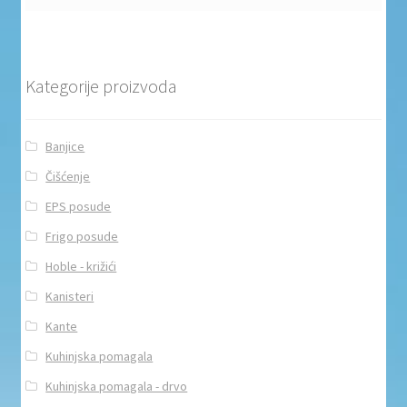
Kategorije proizvoda
Banjice
Čišćenje
EPS posude
Frigo posude
Hoble - križići
Kanisteri
Kante
Kuhinjska pomagala
Kuhinjska pomagala - drvo