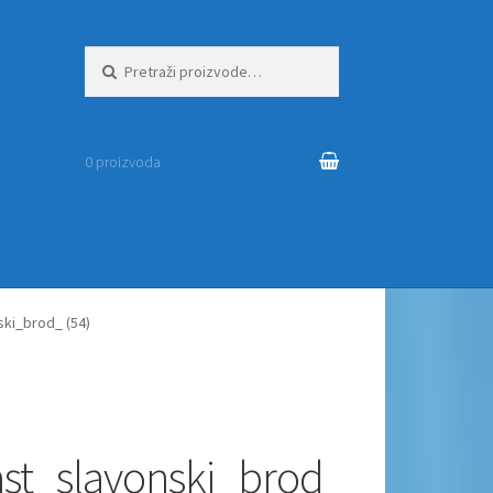
Pretraži:
0 proizvoda
ki_brod_ (54)
st_slavonski_brod