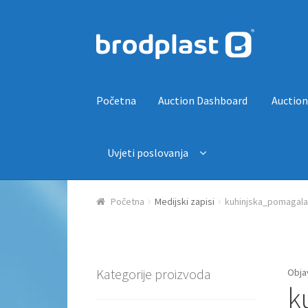
Preskoči na navigaciju
Skoči do sadržaja
Početna
Auction Dashboard
Auction
Uvjeti poslovanja
Početna
Auction Dashboard
Auctions
Košaric
Početna
Medijski zapisi
kuhinjska_pomagala
Kategorije proizvoda
Obja
k