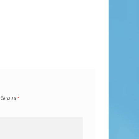
ačena sa
*