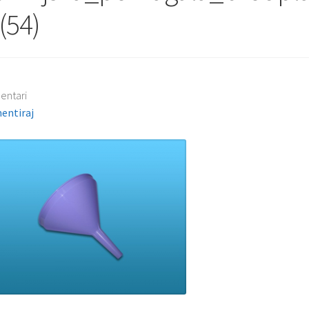
(54)
entari
entiraj