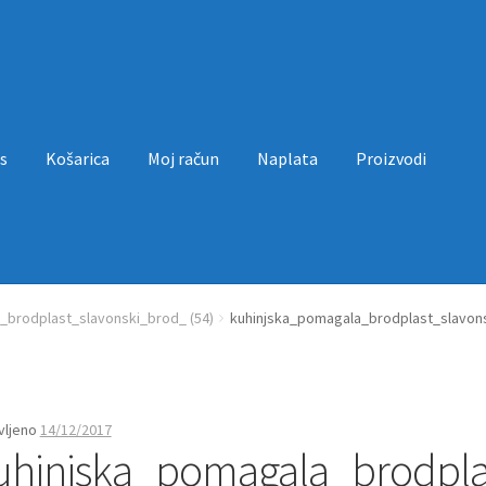
s
Košarica
Moj račun
Naplata
Proizvodi
a
Moj račun
Naplata
Proizvodi
Uvjeti poslovanja
_brodplast_slavonski_brod_ (54)
kuhinjska_pomagala_brodplast_slavons
vljeno
14/12/2017
uhinjska_pomagala_brodpla