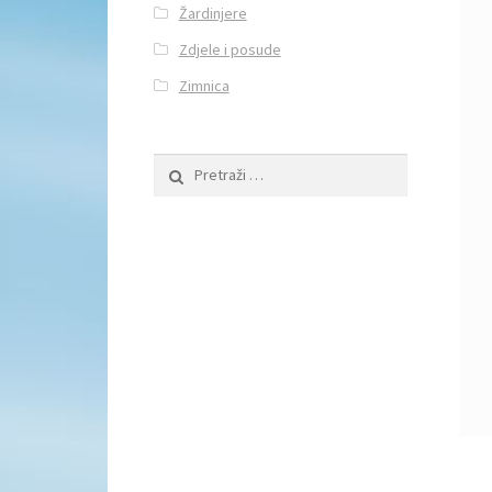
Žardinjere
Zdjele i posude
Zimnica
Pretraži: