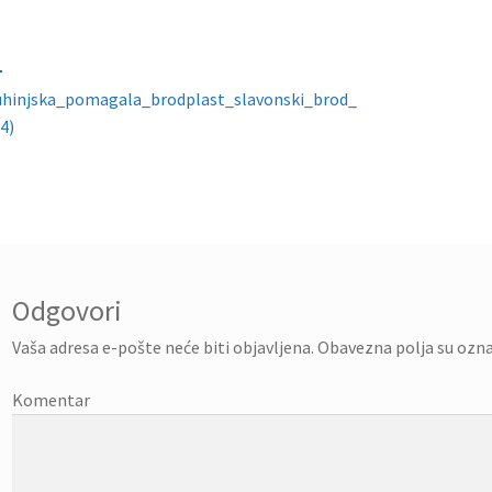
gacija objava
uhinjska_pomagala_brodplast_slavonski_brod_
4)
Odgovori
Vaša adresa e-pošte neće biti objavljena.
Obavezna polja su ozn
Komentar