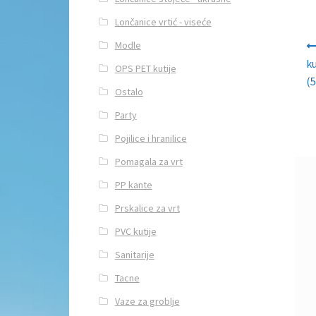
Lončanice vrtić - viseće
Navi
Modle
k
OPS PET kutije
(5
Ostalo
Party
Pojilice i hranilice
Pomagala za vrt
PP kante
Prskalice za vrt
PVC kutije
Sanitarije
Tacne
Vaze za groblje