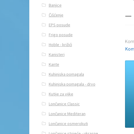
Banjice
_ 
Čišćenje
EPS posude
Frigo posude
Kom
Hoble - križići
Kom
Kanisteri
Kante
Kuhinjska pomagala
Kuhinjska pomagala - drvo
Kutije za vijke
Lončanice Classic
Lončanice Mediteran
Lončanice osmerokuti
Lončanice stojeće - ukrasne