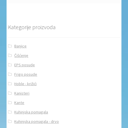
Kategorije proizvoda
Banjice
Čišćenje
EPS posude
Frigo posude
Hoble - križići
Kanisteri
Kante
Kuhinjska pomagala
Kuhinjska pomagala - drvo