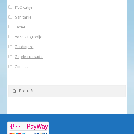
PVC kutije
Sanitarije
Tacne
Vaze za groblje
Žardinjere
Zdjele i posude
Zimnica
Pretraži: