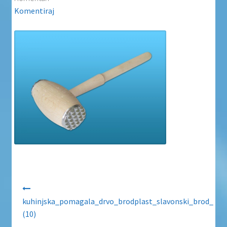
Uvjeti poslovanja
Komentiraj
Uvjeti poslovanja
Zaštita privatnosti
Zaštita privatnosti i uvjeti poslovanja
Navigacija objava
kuhinjska_pomagala_drvo_brodplast_slavonski_brod_
(10)