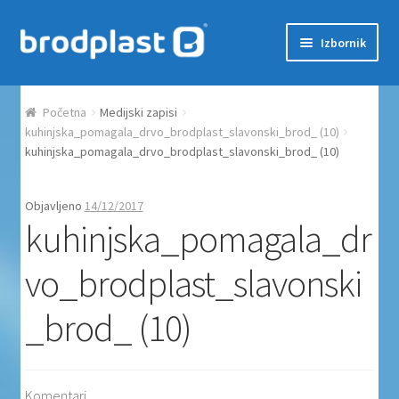
Preskoči na navigaciju
Skoči do sadržaja
Izbornik
Početna
Početna
Medijski zapisi
Auction Dashboard
kuhinjska_pomagala_drvo_brodplast_slavonski_brod_ (10)
kuhinjska_pomagala_drvo_brodplast_slavonski_brod_ (10)
Auctions
Objavljeno
14/12/2017
kuhinjska_pomagala_dr
Košarica
vo_brodplast_slavonski
Moj račun
_brod_ (10)
Naplata
Proizvodi
Komentari