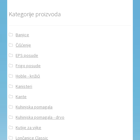
Kategorije proizvoda
Banjice
Čišćenje
EPS posude
Frigo posude
Hoble - križići
Kanisteri
Kante
Kuhinjska pomagala
Kuhinjska pomagala - drvo
Kutije za vijke
Lončanice Classic