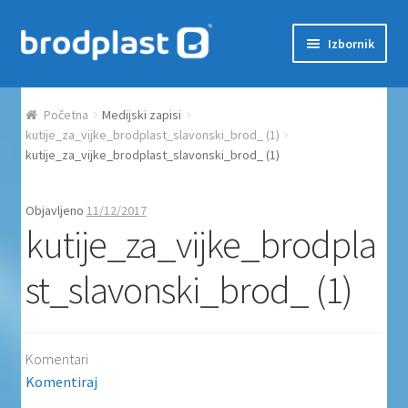
Preskoči na navigaciju
Skoči do sadržaja
Izbornik
Početna
Početna
Medijski zapisi
Auction Dashboard
kutije_za_vijke_brodplast_slavonski_brod_ (1)
kutije_za_vijke_brodplast_slavonski_brod_ (1)
Auctions
Objavljeno
11/12/2017
kutije_za_vijke_brodpla
Košarica
st_slavonski_brod_ (1)
Moj račun
Naplata
Komentari
Proizvodi
Komentiraj