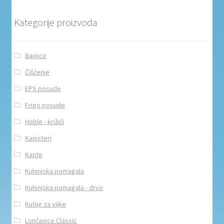
Kategorije proizvoda
Banjice
Čišćenje
EPS posude
Frigo posude
Hoble - križići
Kanisteri
Kante
Kuhinjska pomagala
Kuhinjska pomagala - drvo
Kutije za vijke
Lončanice Classic