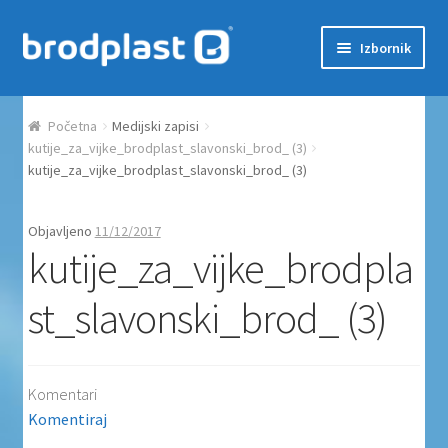
Preskoči na navigaciju
Skoči do sadržaja
Izbornik
Početna
Početna
Medijski zapisi
Auction Dashboard
kutije_za_vijke_brodplast_slavonski_brod_ (3)
kutije_za_vijke_brodplast_slavonski_brod_ (3)
Auctions
Objavljeno
11/12/2017
kutije_za_vijke_brodpla
Košarica
st_slavonski_brod_ (3)
Moj račun
Naplata
Komentari
Proizvodi
Komentiraj