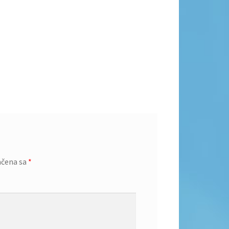
ačena sa
*