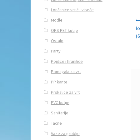
Lončanice vrtić - viseće
Navi
Modle
l
OPS PET kutije
(6
Ostalo
Party
Pojilice i hranilice
Pomagala za vrt
PP kante
Prskalice za vrt
PVC kutije
Sanitarije
Tacne
Vaze za groblje