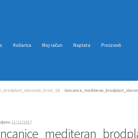
s
Košarica
Moj račun
Naplata
Proizvodi
a
Moj račun
Naplata
Proizvodi
Uvjeti poslovanja
n_brodplast_slavonski_brod_ (6)
loncanice_mediteran_brodplast_slavon
vljeno
11/12/2017
oncanice_mediteran_brodpl