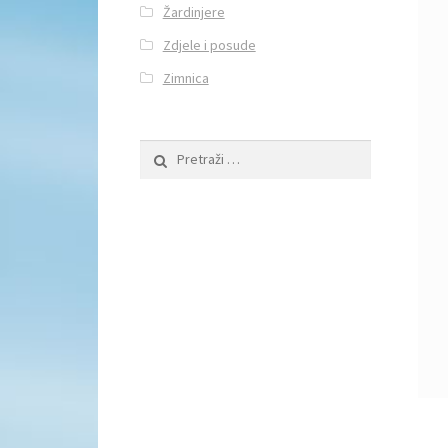
Žardinjere
Zdjele i posude
Zimnica
Pretraži: