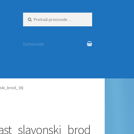
Pretraži:
0 proizvoda
ski_brod_ (6)
ast_slavonski_brod