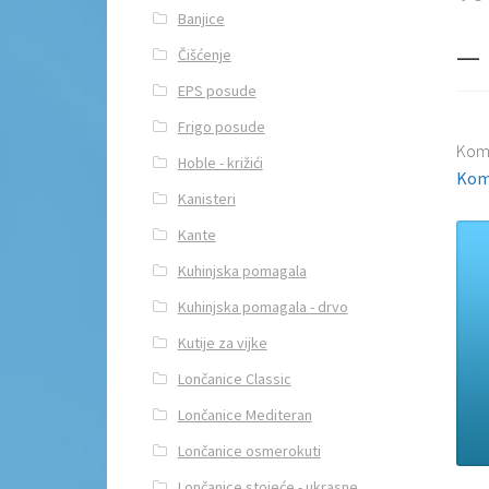
Banjice
_ 
Čišćenje
EPS posude
Frigo posude
Kom
Hoble - križići
Kom
Kanisteri
Kante
Kuhinjska pomagala
Kuhinjska pomagala - drvo
Kutije za vijke
Lončanice Classic
Lončanice Mediteran
Lončanice osmerokuti
Lončanice stojeće - ukrasne