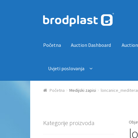
Preskoči na navigaciju
Skoči do sadržaja
Početna
Auction Dashboard
Auction
Uvjeti poslovanja
Početna
Auction Dashboard
Auctions
Košaric
Početna
Medijski zapisi
loncanice_meditera
Kategorije proizvoda
Obja
l