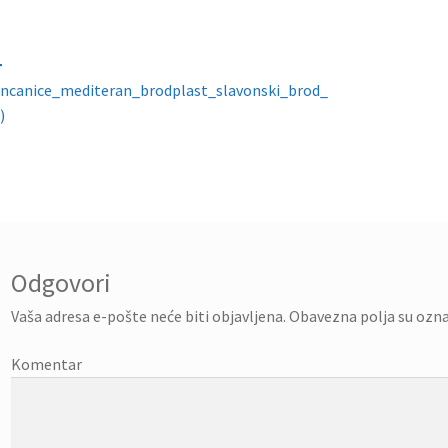
gacija objava
oncanice_mediteran_brodplast_slavonski_brod_
)
Odgovori
Vaša adresa e-pošte neće biti objavljena.
Obavezna polja su ozn
Komentar