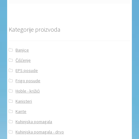
Kategorije proizvoda
Banjice
Čišćenje
EPS posude
Frigo posude
Hoble - križići
Kanisteri
Kante
Kuhinjska pomagala
Kuhinjska pomagala - drvo