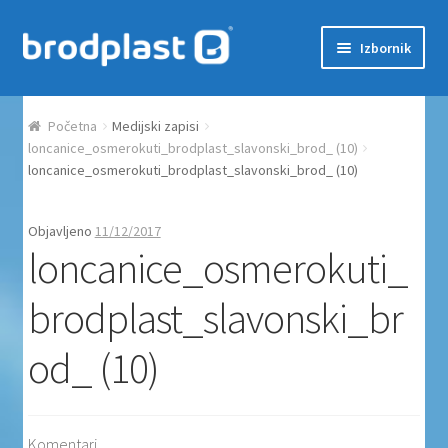
Preskoči na navigaciju
Skoči do sadržaja
Izbornik
Početna
Početna
Medijski zapisi
Auction Dashboard
loncanice_osmerokuti_brodplast_slavonski_brod_ (10)
loncanice_osmerokuti_brodplast_slavonski_brod_ (10)
Auctions
Objavljeno
11/12/2017
loncanice_osmerokuti_
Košarica
brodplast_slavonski_br
Moj račun
od_ (10)
Naplata
Proizvodi
Komentari