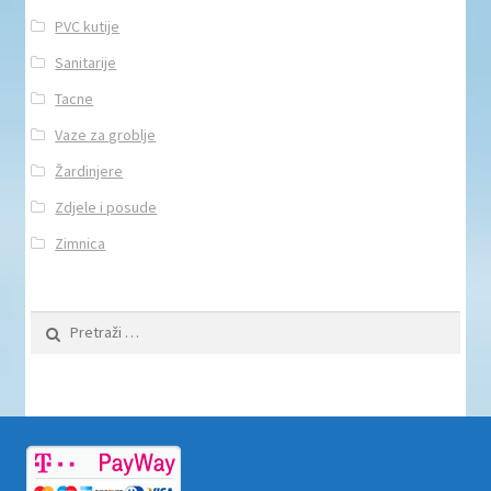
PVC kutije
Sanitarije
Tacne
Vaze za groblje
Žardinjere
Zdjele i posude
Zimnica
Pretraži: