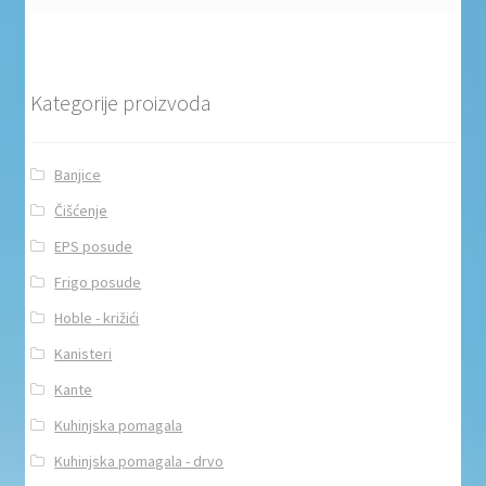
Kategorije proizvoda
Banjice
Čišćenje
EPS posude
Frigo posude
Hoble - križići
Kanisteri
Kante
Kuhinjska pomagala
Kuhinjska pomagala - drvo