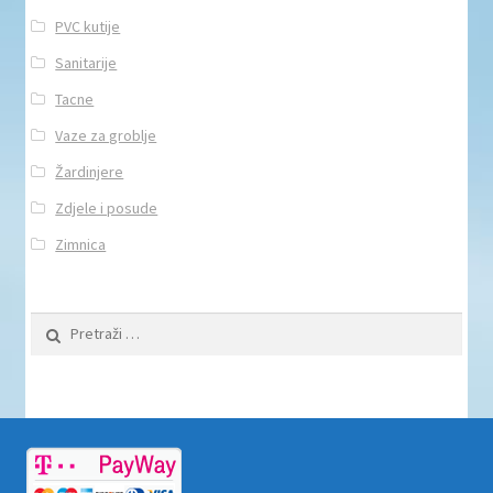
PVC kutije
Sanitarije
Tacne
Vaze za groblje
Žardinjere
Zdjele i posude
Zimnica
Pretraži: