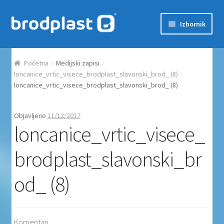
Preskoči na navigaciju
Skoči do sadržaja
Izbornik
Početna
Početna
Medijski zapisi
Auction Dashboard
loncanice_vrtic_visece_brodplast_slavonski_brod_ (8)
loncanice_vrtic_visece_brodplast_slavonski_brod_ (8)
Auctions
Objavljeno
11/12/2017
loncanice_vrtic_visece_
Košarica
brodplast_slavonski_br
Moj račun
od_ (8)
Naplata
Proizvodi
Komentari