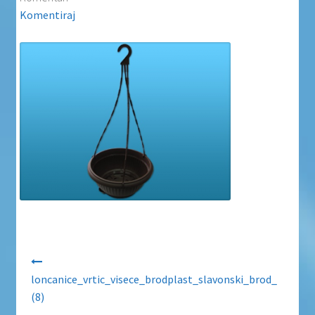
Uvjeti poslovanja
Komentiraj
Uvjeti poslovanja
Zaštita privatnosti
Zaštita privatnosti i uvjeti poslovanja
Navigacija objava
loncanice_vrtic_visece_brodplast_slavonski_brod_
(8)