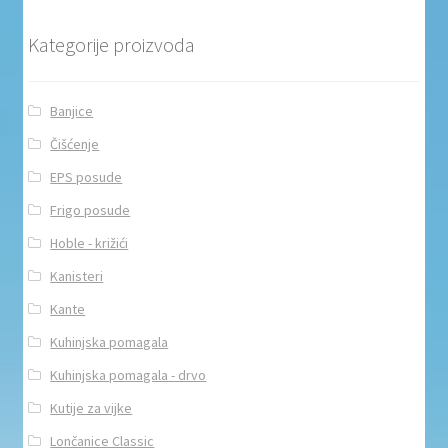
Kategorije proizvoda
Banjice
Čišćenje
EPS posude
Frigo posude
Hoble - križići
Kanisteri
Kante
Kuhinjska pomagala
Kuhinjska pomagala - drvo
Kutije za vijke
Lončanice Classic