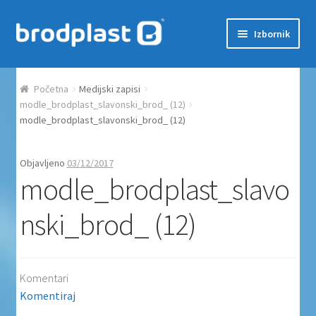
Preskoči na navigaciju
Skoči do sadržaja
Izbornik
Početna
Početna
Medijski zapisi
Auction Dashboard
modle_brodplast_slavonski_brod_ (12)
modle_brodplast_slavonski_brod_ (12)
Auctions
Objavljeno
03/12/2017
modle_brodplast_slavo
Košarica
nski_brod_ (12)
Moj račun
Naplata
Komentari
Proizvodi
Komentiraj