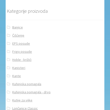
Kategorije proizvoda
Banjice
Čišćenje
EPS posude
Frigo posude
Hoble - križići
Kanisteri
Kante
Kuhinjska pomagala
Kuhinjska pomagala - drvo
Kutije za vijke
Lončanice Classic