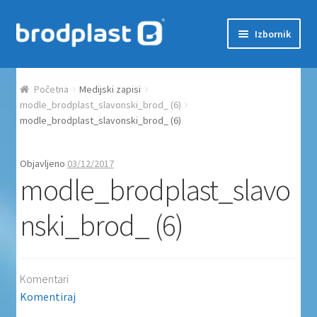
Preskoči na navigaciju
Skoči do sadržaja
Izbornik
Početna
Početna
Medijski zapisi
Auction Dashboard
modle_brodplast_slavonski_brod_ (6)
modle_brodplast_slavonski_brod_ (6)
Auctions
Objavljeno
03/12/2017
modle_brodplast_slavo
Košarica
nski_brod_ (6)
Moj račun
Naplata
Komentari
Proizvodi
Komentiraj