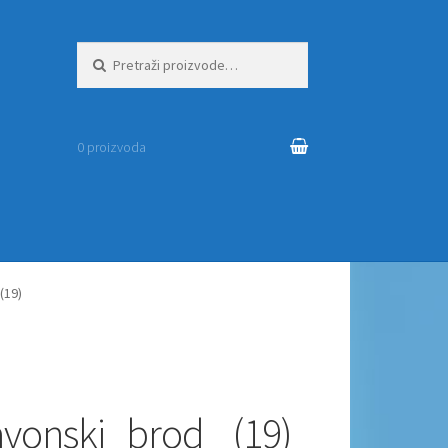
Pretraži:
0 proizvoda
(19)
avonski_brod_ (19)