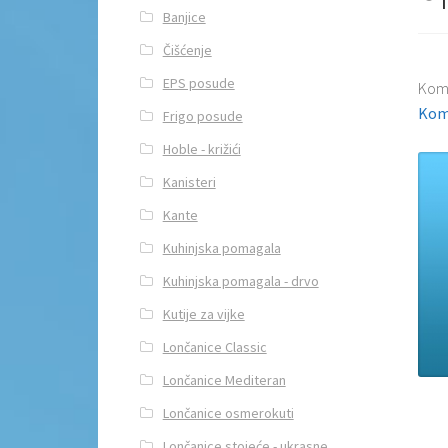
Banjice
Čišćenje
EPS posude
Kom
Kom
Frigo posude
Hoble - križići
Kanisteri
Kante
Kuhinjska pomagala
Kuhinjska pomagala - drvo
Kutije za vijke
Lončanice Classic
Lončanice Mediteran
Lončanice osmerokuti
Lončanice stojeće - ukrasne