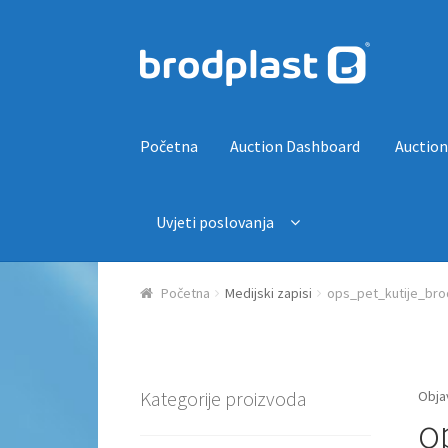
Preskoči na navigaciju
Skoči do sadržaja
Početna
Auction Dashboard
Auction
Uvjeti poslovanja
Početna
Auction Dashboard
Auctions
Košaric
Početna
Medijski zapisi
ops_pet_kutije_bro
Kategorije proizvoda
Obja
o