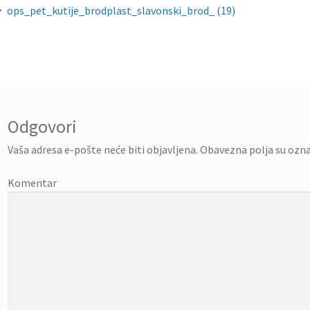
gacija objava
ops_pet_kutije_brodplast_slavonski_brod_ (19)
Odgovori
Vaša adresa e-pošte neće biti objavljena.
Obavezna polja su ozn
Komentar