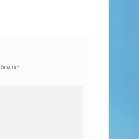
ačena sa
*