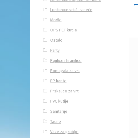
Navi
Lončanice vrtić - viseće
Modle
OPS PET kutije
Ostalo
Party
Pojilice i hranilice
Pomagala za vrt
PP kante
Prskalice za vrt
PVC kutije
Sanitarije
Tacne
Vaze za groblje