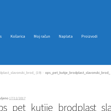
s
Košarica
Moj račun
Naplata
Proizvodi
a
Moj račun
Naplata
Proizvodi
Uvjeti poslovanja
dplast_slavonski_brod_ (19)
ops_pet_kutije_brodplast_slavonski_brod_ 
vljeno
17/12/2017
ps_pet_kutije_brodplast_sl