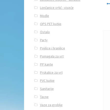
Navi
Lončanice vrtić - viseće
Modle
OPS PET kutije
Ostalo
Party
Pojilice i hranilice
Pomagala za vrt
PP kante
Prskalice za vrt
PVC kutije
Sanitarije
Tacne
Vaze za groblje