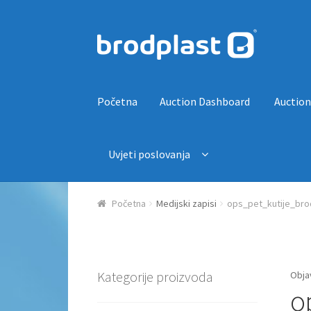
Preskoči na navigaciju
Skoči do sadržaja
Početna
Auction Dashboard
Auction
Uvjeti poslovanja
Početna
Auction Dashboard
Auctions
Košaric
Početna
Medijski zapisi
ops_pet_kutije_bro
Kategorije proizvoda
Obja
o