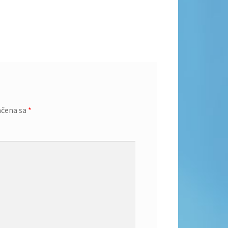
ačena sa
*