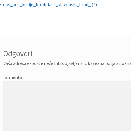
gacija objava
ops_pet_kutije_brodplast_slavonski_brod_ (9)
Odgovori
Vaša adresa e-pošte neće biti objavljena.
Obavezna polja su ozn
Komentar