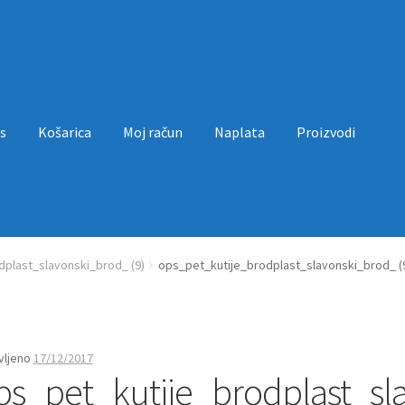
s
Košarica
Moj račun
Naplata
Proizvodi
a
Moj račun
Naplata
Proizvodi
Uvjeti poslovanja
dplast_slavonski_brod_ (9)
ops_pet_kutije_brodplast_slavonski_brod_ (
vljeno
17/12/2017
ps_pet_kutije_brodplast_sla