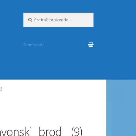
Pretraži:
0 proizvoda
9)
vonski_brod_ (9)