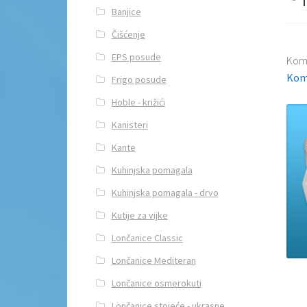
Banjice
Čišćenje
EPS posude
Kom
Kom
Frigo posude
Hoble - križići
Kanisteri
Kante
Kuhinjska pomagala
Kuhinjska pomagala - drvo
Kutije za vijke
Lončanice Classic
Lončanice Mediteran
Lončanice osmerokuti
Lončanice stojeće - ukrasne