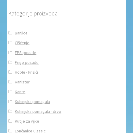
Kategorije proizvoda
Banjice
Čišćenje
EPS posude
Frigo posude
Hoble - križići
Kanisteri
Kante
Kuhinjska pomagala
Kuhinjska pomagala - drvo
Kutije za vijke
Lončanice Classic