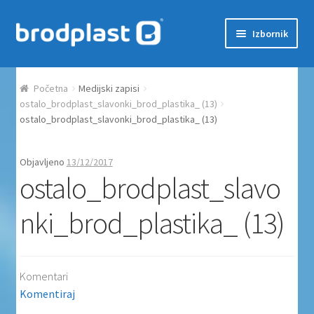
Preskoči na navigaciju
Skoči do sadržaja
Izbornik
Početna
Početna
Medijski zapisi
Auction Dashboard
ostalo_brodplast_slavonki_brod_plastika_ (13)
ostalo_brodplast_slavonki_brod_plastika_ (13)
Auctions
Objavljeno
13/12/2017
ostalo_brodplast_slavo
Košarica
nki_brod_plastika_ (13)
Moj račun
Naplata
Komentari
Proizvodi
Komentiraj