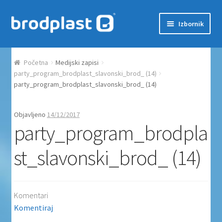
Preskoči na navigaciju
Skoči do sadržaja
Izbornik
Početna
Početna
Medijski zapisi
Auction Dashboard
party_program_brodplast_slavonski_brod_ (14)
party_program_brodplast_slavonski_brod_ (14)
Auctions
Objavljeno
14/12/2017
party_program_brodpla
Košarica
st_slavonski_brod_ (14)
Moj račun
Naplata
Komentari
Proizvodi
Komentiraj