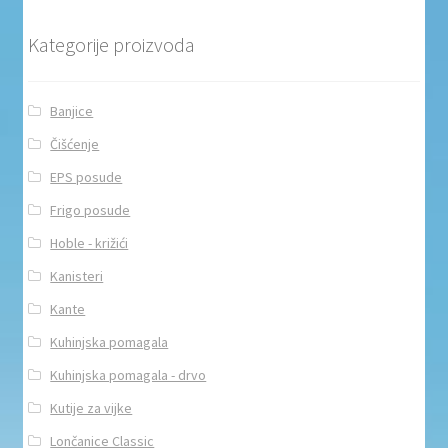
Kategorije proizvoda
Banjice
Čišćenje
EPS posude
Frigo posude
Hoble - križići
Kanisteri
Kante
Kuhinjska pomagala
Kuhinjska pomagala - drvo
Kutije za vijke
Lončanice Classic