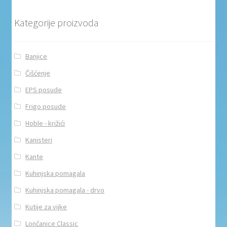
Kategorije proizvoda
Banjice
Čišćenje
EPS posude
Frigo posude
Hoble - križići
Kanisteri
Kante
Kuhinjska pomagala
Kuhinjska pomagala - drvo
Kutije za vijke
Lončanice Classic