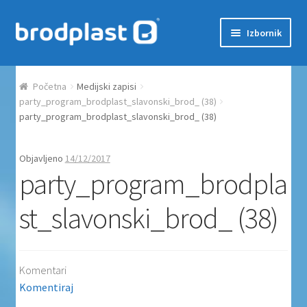
Preskoči na navigaciju
Skoči do sadržaja
Izbornik
Početna
Početna
Medijski zapisi
Auction Dashboard
party_program_brodplast_slavonski_brod_ (38)
party_program_brodplast_slavonski_brod_ (38)
Auctions
Objavljeno
14/12/2017
party_program_brodpla
Košarica
st_slavonski_brod_ (38)
Moj račun
Naplata
Komentari
Proizvodi
Komentiraj