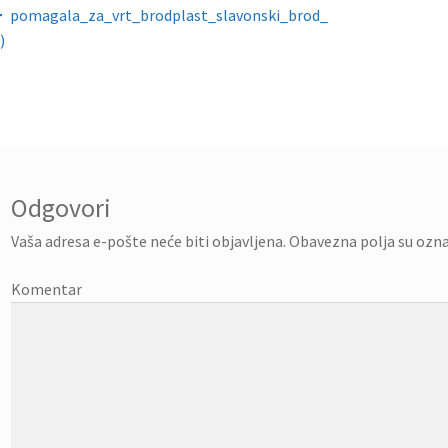
gacija objava
pomagala_za_vrt_brodplast_slavonski_brod_
)
Odgovori
Vaša adresa e-pošte neće biti objavljena.
Obavezna polja su ozn
Komentar