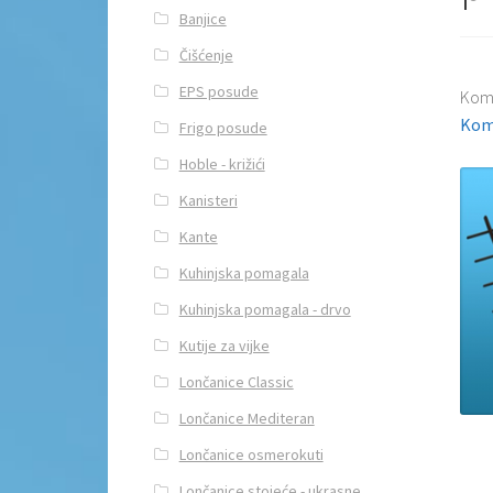
Banjice
Čišćenje
EPS posude
Kom
Kom
Frigo posude
Hoble - križići
Kanisteri
Kante
Kuhinjska pomagala
Kuhinjska pomagala - drvo
Kutije za vijke
Lončanice Classic
Lončanice Mediteran
Lončanice osmerokuti
Lončanice stojeće - ukrasne