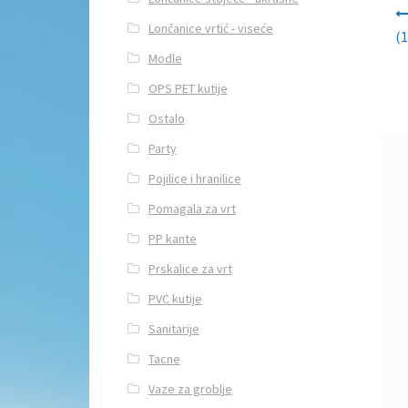
Navi
Lončanice vrtić - viseće
(1
Modle
OPS PET kutije
Ostalo
Party
Pojilice i hranilice
Pomagala za vrt
PP kante
Prskalice za vrt
PVC kutije
Sanitarije
Tacne
Vaze za groblje