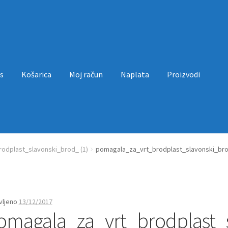
s
Košarica
Moj račun
Naplata
Proizvodi
a
Moj račun
Naplata
Proizvodi
Uvjeti poslovanja
odplast_slavonski_brod_ (1)
pomagala_za_vrt_brodplast_slavonski_bro
vljeno
13/12/2017
omagala_za_vrt_brodplast_s