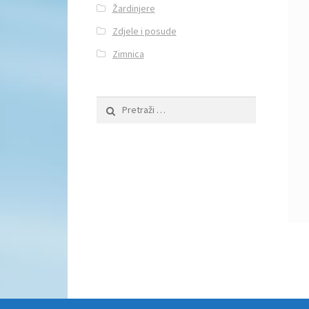
Žardinjere
Zdjele i posude
Zimnica
Pretraži: