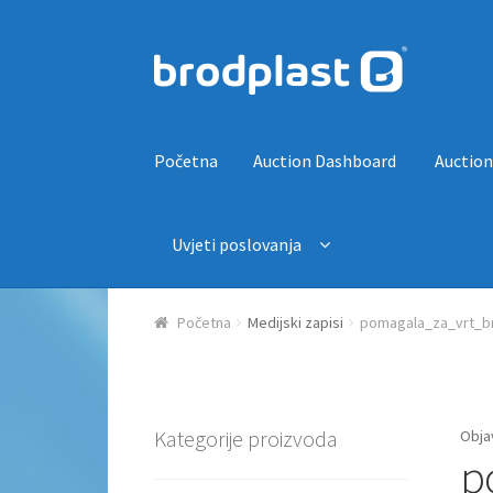
Preskoči na navigaciju
Skoči do sadržaja
Početna
Auction Dashboard
Auction
Uvjeti poslovanja
Početna
Auction Dashboard
Auctions
Košaric
Početna
Medijski zapisi
pomagala_za_vrt_br
Kategorije proizvoda
Obja
p