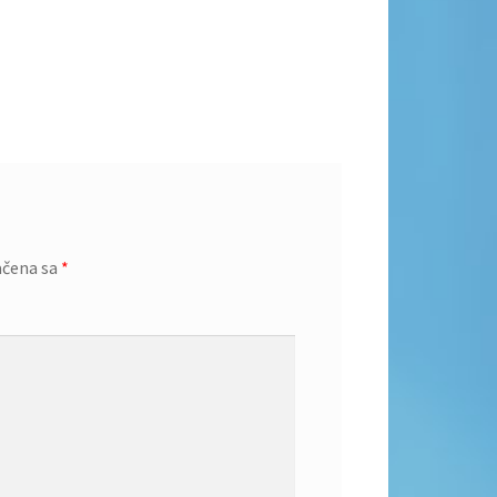
ačena sa
*