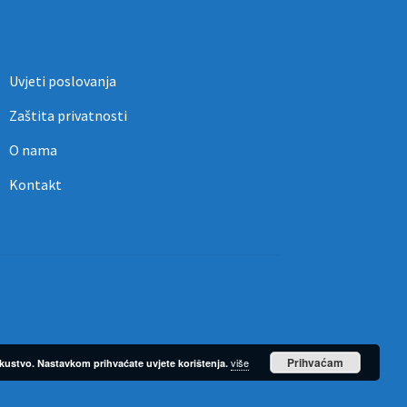
Uvjeti poslovanja
Zaštita privatnosti
O nama
Kontakt
Prihvaćam
više
iskustvo. Nastavkom prihvaćate uvjete korištenja.