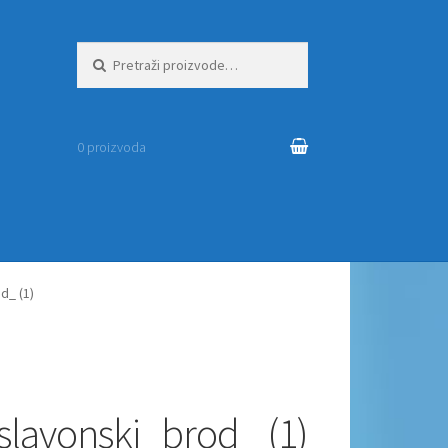
Pretraži:
0 proizvoda
d_ (1)
lavonski_brod_ (1)