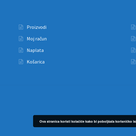
Proizvodi
Moj račun
Naplata
Košarica
Ova stranica koristi kolačiće kako bi poboljšala korisničko 