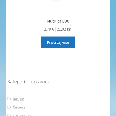
Mutilica LUX
2.79 €
|
21,02 kn
Pročitaj više
Kategorije proizvoda
Banjice
Čišćenje
EPS posude