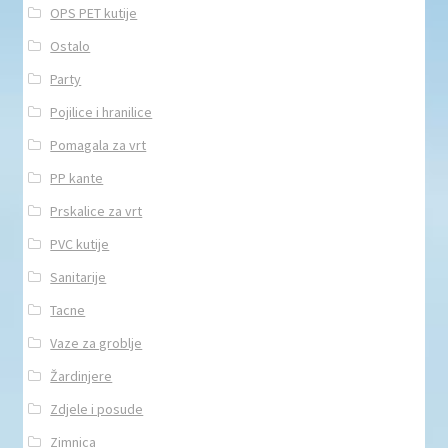
OPS PET kutije
Ostalo
Party
Pojilice i hranilice
Pomagala za vrt
PP kante
Prskalice za vrt
PVC kutije
Sanitarije
Tacne
Vaze za groblje
Žardinjere
Zdjele i posude
Zimnica