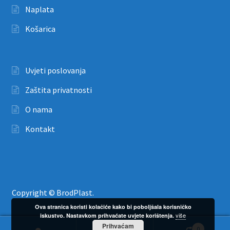
Naplata
Košarica
Uvjeti poslovanja
Zaštita privatnosti
O nama
Kontakt
Copyright © BrodPlast.
Ova stranica koristi kolačiće kako bi poboljšala korisničko
više
iskustvo. Nastavkom prihvaćate uvjete korištenja.
Prihvaćam
0