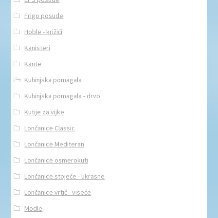
Frigo posude
Hoble - križići
Kanisteri
Kante
Kuhinjska pomagala
Kuhinjska pomagala - drvo
Kutije za vijke
Lončanice Classic
Lončanice Mediteran
Lončanice osmerokuti
Lončanice stojeće - ukrasne
Lončanice vrtić - viseće
Modle