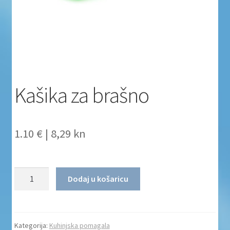
Uvjeti poslovanja
Uvjeti poslovanja
Zaštita privatnosti
Kašika za brašno
Zaštita privatnosti i uvjeti poslovanja
1.10 €
|
8,29 kn
Količina
Dodaj u košaricu
Kategorija:
Kuhinjska pomagala