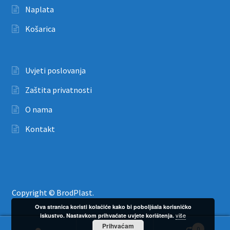
Naplata
Košarica
Uvjeti poslovanja
Zaštita privatnosti
O nama
Kontakt
Copyright © BrodPlast.
Ova stranica koristi kolačiće kako bi poboljšala korisničko
više
iskustvo. Nastavkom prihvaćate uvjete korištenja.
Prihvaćam
0