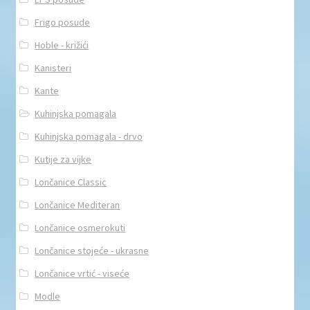
Frigo posude
Hoble - križići
Kanisteri
Kante
Kuhinjska pomagala
Kuhinjska pomagala - drvo
Kutije za vijke
Lončanice Classic
Lončanice Mediteran
Lončanice osmerokuti
Lončanice stojeće - ukrasne
Lončanice vrtić - viseće
Modle