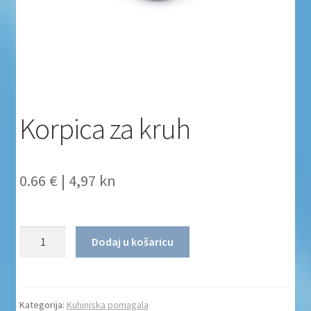
Uvjeti poslovanja
Uvjeti poslovanja
Zaštita privatnosti
Korpica za kruh
Zaštita privatnosti i uvjeti poslovanja
0.66 €
|
4,97 kn
Količina
Dodaj u košaricu
Kategorija:
Kuhinjska pomagala