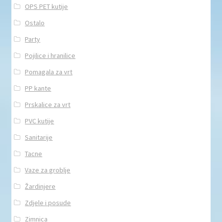
OPS PET kutije
Ostalo
Party
Pojilice i hranilice
Pomagala za vrt
PP kante
Prskalice za vrt
PVC kutije
Sanitarije
Tacne
Vaze za groblje
Žardinjere
Zdjele i posude
Zimnica