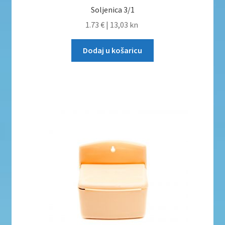
Soljenica 3/1
1.73 €
|
13,03 kn
Dodaj u košaricu