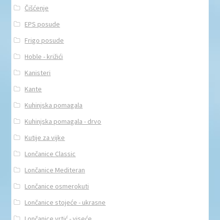
Čišćenje
EPS posude
Frigo posude
Hoble - križići
Kanisteri
Kante
Kuhinjska pomagala
Kuhinjska pomagala - drvo
Kutije za vijke
Lončanice Classic
Lončanice Mediteran
Lončanice osmerokuti
Lončanice stojeće - ukrasne
Lončanice vrtić - viseće