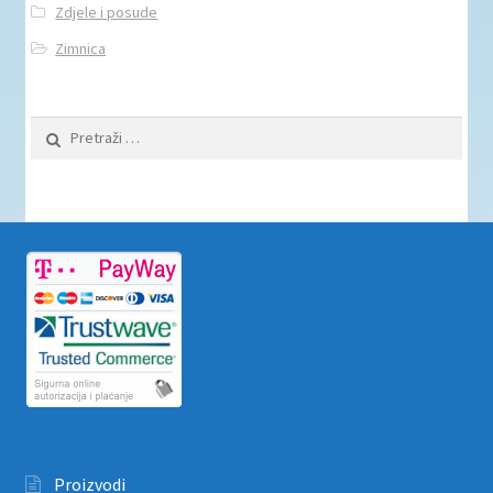
Zdjele i posude
Zimnica
Pretraži:
Proizvodi