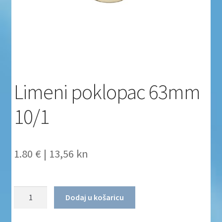
Uvjeti poslovanja
Uvjeti poslovanja
Zaštita privatnosti
Limeni poklopac 63mm
Zaštita privatnosti i uvjeti poslovanja
10/1
1.80 €
|
13,56 kn
Količina
Dodaj u košaricu