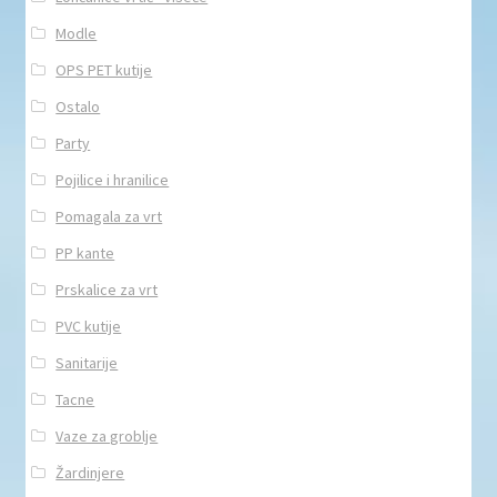
Modle
OPS PET kutije
Ostalo
Party
Pojilice i hranilice
Pomagala za vrt
PP kante
Prskalice za vrt
PVC kutije
Sanitarije
Tacne
Vaze za groblje
Žardinjere