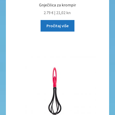
Gnječilica za krompir
2.79 €
|
21,02 kn
Pročitaj više