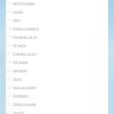
OPS PET kutije
Ostalo
Party
Pojilice i hranilice
Pomagala za vrt
PP kante
Prskalice za vrt
PVC kutije
Sanitarije
Tacne
Vaze za groblje
Žardinjere
Zdjele i posude
Zimnica