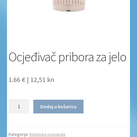
Uvjeti poslovanja
Uvjeti poslovanja
Zaštita privatnosti
Ocjeđivač pribora za jelo
Zaštita privatnosti i uvjeti poslovanja
1.66 €
|
12,51 kn
Količina
Dodaj u košaricu
Kategorija:
Kuhinjska pomagala