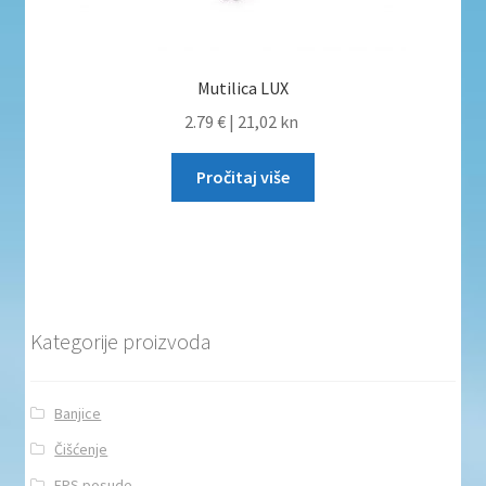
Mutilica LUX
2.79 €
|
21,02 kn
Pročitaj više
Kategorije proizvoda
Banjice
Čišćenje
EPS posude