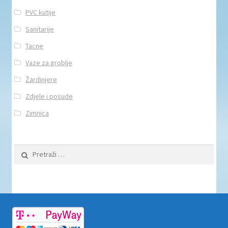
PVC kutije
Sanitarije
Tacne
Vaze za groblje
Žardinjere
Zdjele i posude
Zimnica
Pretraži: