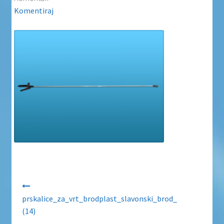
Uvjeti poslovanja
Komentiraj
Uvjeti poslovanja
Zaštita privatnosti
Zaštita privatnosti i uvjeti poslovanja
Navigacija objava
prskalice_za_vrt_brodplast_slavonski_brod_
(14)