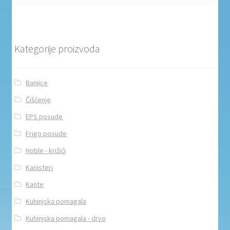
Kategorije proizvoda
Banjice
Čišćenje
EPS posude
Frigo posude
Hoble - križići
Kanisteri
Kante
Kuhinjska pomagala
Kuhinjska pomagala - drvo