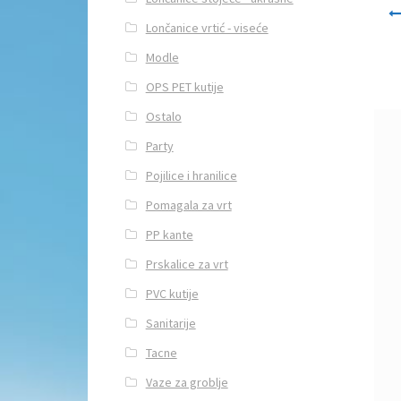
Navi
Lončanice vrtić - viseće
Modle
OPS PET kutije
Ostalo
Party
Pojilice i hranilice
Pomagala za vrt
PP kante
Prskalice za vrt
PVC kutije
Sanitarije
Tacne
Vaze za groblje