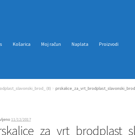
s
Košarica
Moj račun
Naplata
Proizvodi
a
Moj račun
Naplata
Proizvodi
Uvjeti poslovanja
odplast_slavonski_brod_ (8)
prskalice_za_vrt_brodplast_slavonski_brod
vljeno
11/12/2017
rskalice_za_vrt_brodplast_s