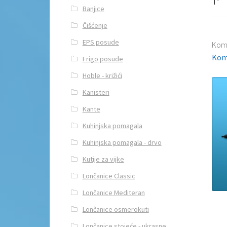
Banjice
Čišćenje
EPS posude
Kom
Kom
Frigo posude
Hoble - križići
Kanisteri
Kante
Kuhinjska pomagala
Kuhinjska pomagala - drvo
Kutije za vijke
Lončanice Classic
Lončanice Mediteran
Lončanice osmerokuti
Lončanice stojeće - ukrasne