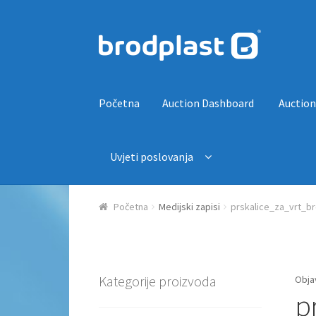
Preskoči na navigaciju
Skoči do sadržaja
Početna
Auction Dashboard
Auction
Uvjeti poslovanja
Početna
Auction Dashboard
Auctions
Košaric
Početna
Medijski zapisi
prskalice_za_vrt_br
Kategorije proizvoda
Obja
p