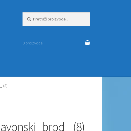
Pretraži:
0 proizvoda
_ (8)
lavonski_brod_ (8)