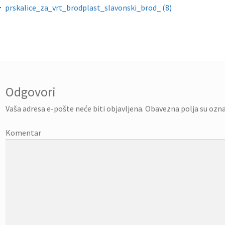
gacija objava
prskalice_za_vrt_brodplast_slavonski_brod_ (8)
Odgovori
Vaša adresa e-pošte neće biti objavljena.
Obavezna polja su ozn
Komentar