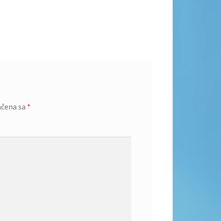
ačena sa
*