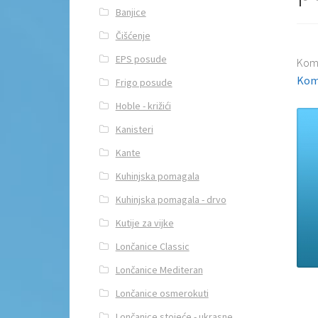
Banjice
Čišćenje
EPS posude
Kom
Kom
Frigo posude
Hoble - križići
Kanisteri
Kante
Kuhinjska pomagala
Kuhinjska pomagala - drvo
Kutije za vijke
Lončanice Classic
Lončanice Mediteran
Lončanice osmerokuti
Lončanice stojeće - ukrasne