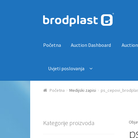
Preskoči na navigaciju
Skoči do sadržaja
Početna
Auction Dashboard
Auction
Uvjeti poslovanja
Početna
Auction Dashboard
Auctions
Košaric
Početna
Medijski zapisi
ps_cepovi_brodplas
Kategorije proizvoda
Obja
p