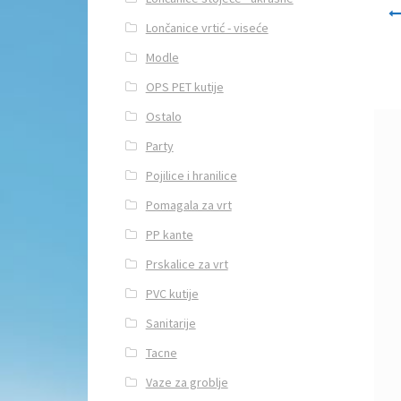
Navi
Lončanice vrtić - viseće
Modle
OPS PET kutije
Ostalo
Party
Pojilice i hranilice
Pomagala za vrt
PP kante
Prskalice za vrt
PVC kutije
Sanitarije
Tacne
Vaze za groblje