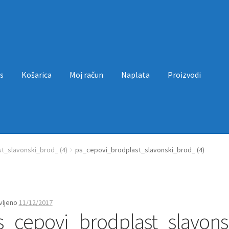
s
Košarica
Moj račun
Naplata
Proizvodi
a
Moj račun
Naplata
Proizvodi
Uvjeti poslovanja
t_slavonski_brod_ (4)
ps_cepovi_brodplast_slavonski_brod_ (4)
vljeno
11/12/2017
s_cepovi_brodplast_slavons