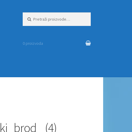
Pretraži:
0 proizvoda
ki_brod_ (4)