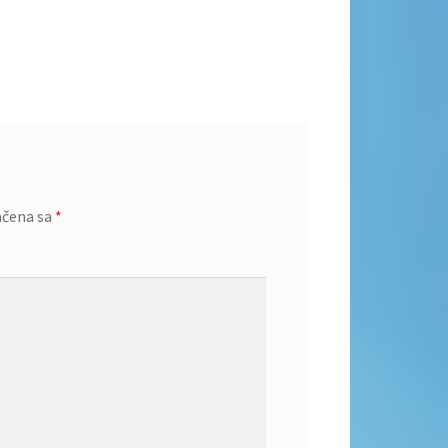
ačena sa
*