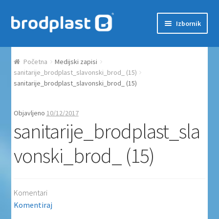
Preskoči na navigaciju
Skoči do sadržaja
Izbornik
Početna
Početna
Medijski zapisi
Auction Dashboard
sanitarije_brodplast_slavonski_brod_ (15)
sanitarije_brodplast_slavonski_brod_ (15)
Auctions
Objavljeno
10/12/2017
sanitarije_brodplast_sla
Košarica
vonski_brod_ (15)
Moj račun
Naplata
Komentari
Proizvodi
Komentiraj