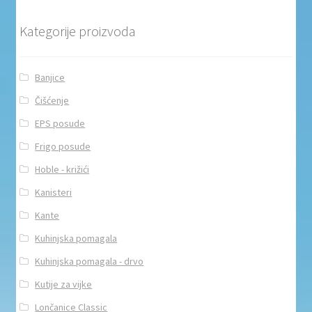
Kategorije proizvoda
Banjice
Čišćenje
EPS posude
Frigo posude
Hoble - križići
Kanisteri
Kante
Kuhinjska pomagala
Kuhinjska pomagala - drvo
Kutije za vijke
Lončanice Classic