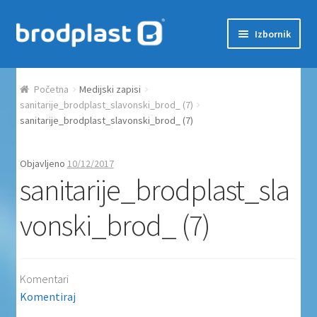
Preskoči na navigaciju
Skoči do sadržaja
Izbornik
Početna
Početna
Medijski zapisi
Auction Dashboard
sanitarije_brodplast_slavonski_brod_ (7)
sanitarije_brodplast_slavonski_brod_ (7)
Auctions
Objavljeno
10/12/2017
sanitarije_brodplast_sla
Košarica
vonski_brod_ (7)
Moj račun
Naplata
Komentari
Proizvodi
Komentiraj