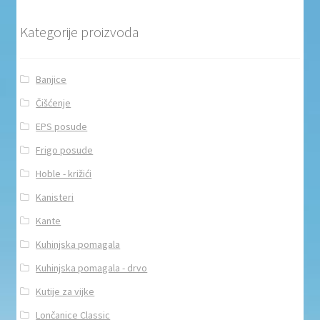
Kategorije proizvoda
Banjice
Čišćenje
EPS posude
Frigo posude
Hoble - križići
Kanisteri
Kante
Kuhinjska pomagala
Kuhinjska pomagala - drvo
Kutije za vijke
Lončanice Classic