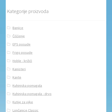
Kategorije proizvoda
Banjice
Čišćenje
EPS posude
Frigo posude
Hoble - križići
Kanisteri
Kante
Kuhinjska pomagala
Kuhinjska pomagala - drvo
Kutije za vijke
Lončanice Classic