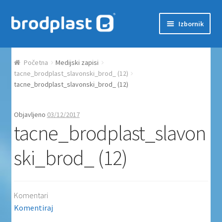
Preskoči na navigaciju
Skoči do sadržaja
Izbornik
Početna
Početna
Medijski zapisi
Auction Dashboard
tacne_brodplast_slavonski_brod_ (12)
tacne_brodplast_slavonski_brod_ (12)
Auctions
Objavljeno
03/12/2017
tacne_brodplast_slavon
Košarica
ski_brod_ (12)
Moj račun
Naplata
Komentari
Proizvodi
Komentiraj