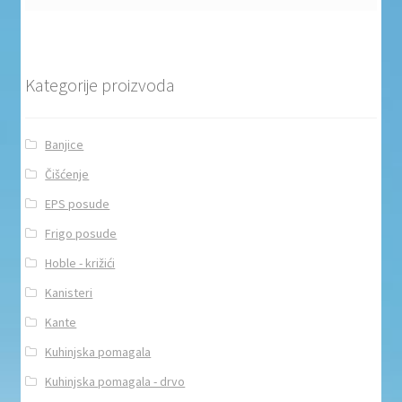
Kategorije proizvoda
Banjice
Čišćenje
EPS posude
Frigo posude
Hoble - križići
Kanisteri
Kante
Kuhinjska pomagala
Kuhinjska pomagala - drvo