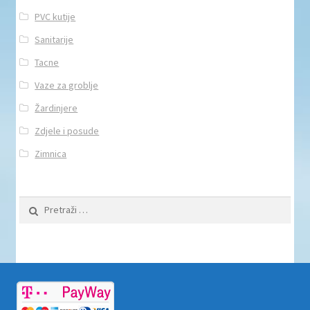
PVC kutije
Sanitarije
Tacne
Vaze za groblje
Žardinjere
Zdjele i posude
Zimnica
Pretraži: