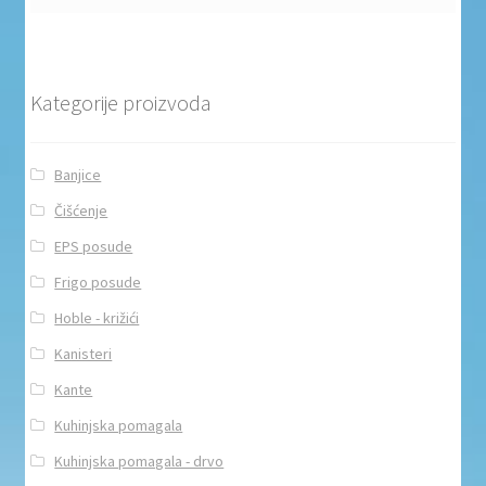
Kategorije proizvoda
Banjice
Čišćenje
EPS posude
Frigo posude
Hoble - križići
Kanisteri
Kante
Kuhinjska pomagala
Kuhinjska pomagala - drvo