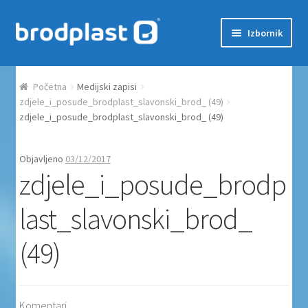
Preskoči na navigaciju
Skoči do sadržaja
Izbornik
Početna
Početna
Medijski zapisi
Auction Dashboard
zdjele_i_posude_brodplast_slavonski_brod_ (49)
zdjele_i_posude_brodplast_slavonski_brod_ (49)
Auctions
Objavljeno
03/12/2017
zdjele_i_posude_brodp
Košarica
last_slavonski_brod_
Moj račun
(49)
Naplata
Proizvodi
Komentari