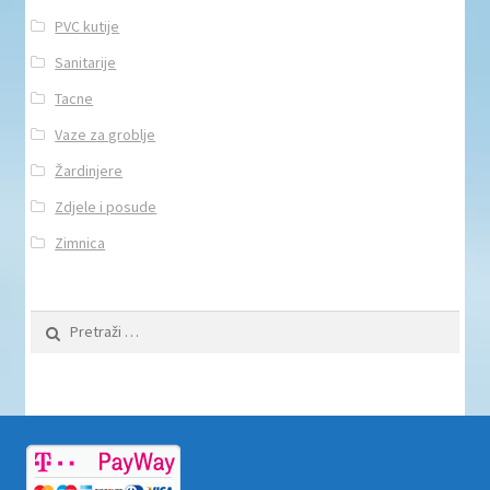
PVC kutije
Sanitarije
Tacne
Vaze za groblje
Žardinjere
Zdjele i posude
Zimnica
Pretraži: