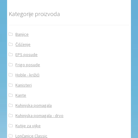
Kategorije proizvoda
Banjice
Čišćenje
EPS posude
Frigo posude
Hoble - križići
Kanisteri
Kante
Kuhinjska pomagala
Kuhinjska pomagala - drvo
Kutije za vijke
Lončanice Classic