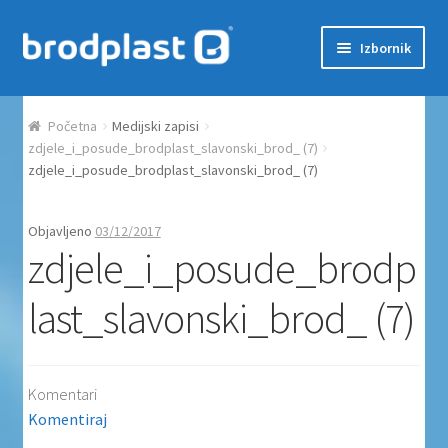
Preskoči na navigaciju
Skoči do sadržaja
Izbornik
Početna
Početna
Medijski zapisi
Auction Dashboard
zdjele_i_posude_brodplast_slavonski_brod_ (7)
zdjele_i_posude_brodplast_slavonski_brod_ (7)
Auctions
Objavljeno
03/12/2017
zdjele_i_posude_brodp
Košarica
last_slavonski_brod_ (7)
Moj račun
Naplata
Komentari
Proizvodi
Komentiraj